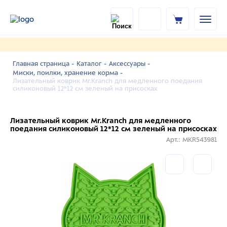
Главная страница -
Каталог -
Аксессуары -
Миски, поилки, хранение корма -
Лизательный коврик Mr.Kranch для медленного поедания
силиконовый 12*12 см зеленый на присосках
Лизательный коврик Mr.Kranch для медленного
поедания силиконовый 12*12 см зеленый на присосках
Арт.: MKR543981