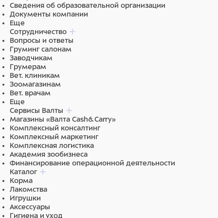
Сведения об образовательной организации
Документы компании
Еще
Сотрудничество
Вопросы и ответы
Груминг салонам
Заводчикам
Грумерам
Вет. клиникам
Зоомагазинам
Вет. врачам
Еще
Сервисы Валты
Магазины «Валта Cash&Carry»
Комплексный консалтинг
Комплексный маркетинг
Комплексная логистика
Академия зообизнеса
Финансирование операционной деятельности
Каталог
Корма
Лакомства
Игрушки
Аксессуары
Гигиена и уход