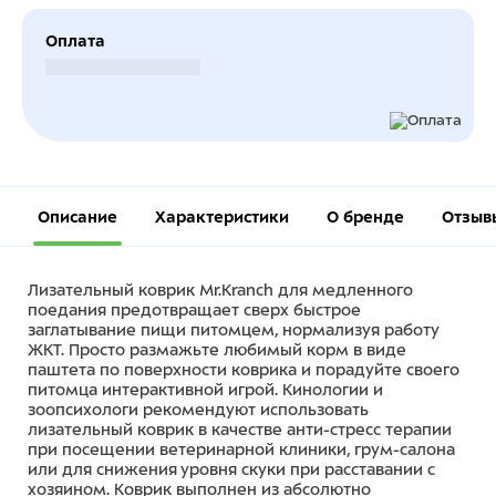
Оплата
Безналичный расчет
Описание
Характеристики
О бренде
Отзыв
Лизательный коврик Mr.Kranch для медленного
поедания предотвращает сверх быстрое
заглатывание пищи питомцем, нормализуя работу
ЖКТ. Просто размажьте любимый корм в виде
паштета по поверхности коврика и порадуйте своего
питомца интерактивной игрой. Кинологии и
зоопсихологи рекомендуют использовать
лизательный коврик в качестве анти-стресс терапии
при посещении ветеринарной клиники, грум-салона
или для снижения уровня скуки при расставании с
хозяином. Коврик выполнен из абсолютно