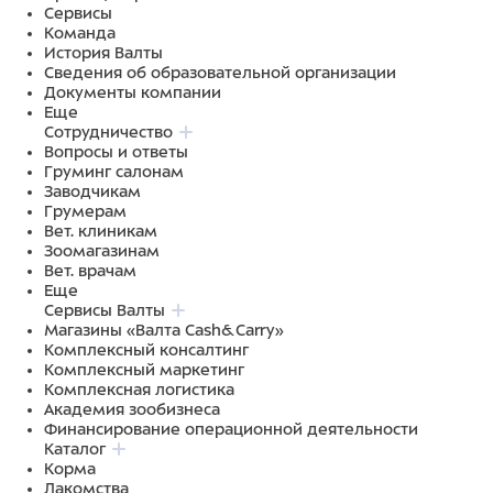
Сервисы
Команда
История Валты
Сведения об образовательной организации
Документы компании
Еще
Сотрудничество
Вопросы и ответы
Груминг салонам
Заводчикам
Грумерам
Вет. клиникам
Зоомагазинам
Вет. врачам
Еще
Сервисы Валты
Магазины «Валта Cash&Carry»
Комплексный консалтинг
Комплексный маркетинг
Комплексная логистика
Академия зообизнеса
Финансирование операционной деятельности
Каталог
Корма
Лакомства