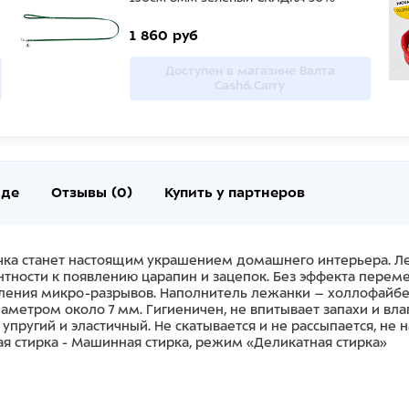
1 860 руб
Доступен в магазине Валта
Cash&Carry
нде
Отзывы (0)
Купить у партнеров
очка станет настоящим украшением домашнего интерьера. Л
нтности к появлению царапин и зацепок. Без эффекта перем
ения микро-разрывов. Наполнитель лежанки – холлофайбер
метром около 7 мм. Гигиеничен, не впитывает запахи и влаг
 упругий и эластичный. Не скатывается и не рассыпается, не 
ая стирка - Машинная стирка, режим «Деликатная стирка»