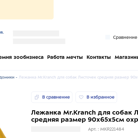
я.
''
Сравнение
''
емия зообизнеса
Работа мечты
Контакты
Магазин
домики -
Лежанка Mr.Kranch для собак Листочек средняя размер 90х
В сравнение
В избранное
Лежанка Mr.Kranch для собак 
средняя размер 90х65х5см ох
Загрузка информации
Арт. : MKR221484