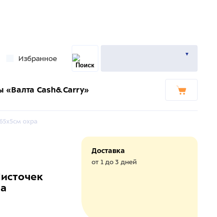
Избранное
ы «Валта Cash&Carry»
65х5см охра
Доставка
от 1 до 3 дней
Листочек
ра