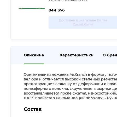
844 руб
Доступен в магазине Валта
Cash&Carry
Описание
Характеристики
О бре
Оригинальная лежанка Mr.Kranch в форме лист
велюра и отличается высокой степенью резисте
предотвращает лежанку от деформации и появл
полиэфирного волокна, скрученные в шарики диа
восстанавливается после сжатия, износостойкий,
100% полиэстер Рекомендации по уходу: - Ручн
Состав