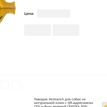
Загрузка
Цена:
Загрузка
Загрузка
Поводок Mr.Kranch для собак из
натуральной кожи с QR-адресником
130см 8мм зеленый СКИДКА 50%