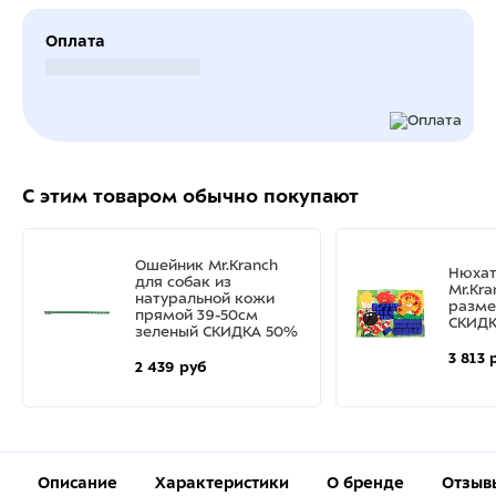
Оплата
Безналичный расчет
С этим товаром обычно покупают
Ошейник Mr.Kranch
Нюхат
для собак из
Mr.Kr
натуральной кожи
разме
прямой 39-50см
СКИДК
зеленый СКИДКА 50%
3 813 
2 439 руб
Описание
Характеристики
О бренде
Отзыв