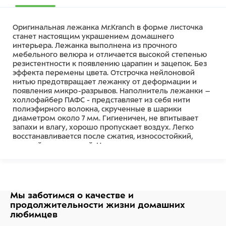
Оригинальная лежанка Mr.Kranch в форме листочка
станет настоящим украшением домашнего
интерьера. Лежанка выполнена из прочного
мебельного велюра и отличается высокой степенью
резистентности к появлению царапин и зацепок. Без
эффекта перемены цвета. Отстрочка нейлоновой
нитью предотвращает лежанку от деформации и
появления микро-разрывов. Наполнитель лежанки –
холлофайбер ПАФС - представляет из себя нити
полиэфирного волокна, скрученные в шарики
диаметром около 7 мм. Гигиеничен, не впитывает
запахи и влагу, хорошо пропускает воздух. Легко
восстанавливается после сжатия, износостойкий,
упругий и эластичный. Не скатывается и не
рассыпается, не накапливает статическое
электричество. Состав: 100% полиэстер
Рекомендации по уходу: - Ручная стирка - Машинная
стирка, режим «Деликатная стирка»
Мы заботимся о качестве
и
Состав
продолжительности жизни
домашних
любимцев
Ткань велюр, холлофайбер