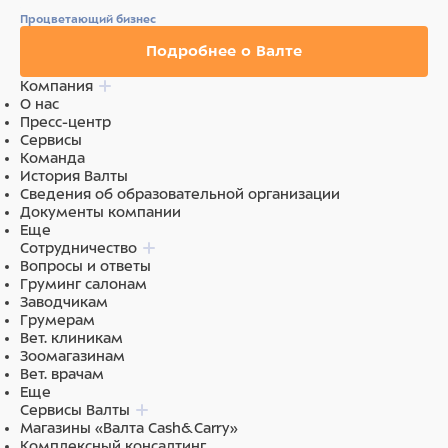
Процветающий бизнес
Подробнее о Валте
Компания
О нас
Пресс-центр
Сервисы
Команда
История Валты
Сведения об образовательной организации
Документы компании
Еще
Сотрудничество
Вопросы и ответы
Груминг салонам
Заводчикам
Грумерам
Вет. клиникам
Зоомагазинам
Вет. врачам
Еще
Сервисы Валты
Магазины «Валта Cash&Carry»
Комплексный консалтинг