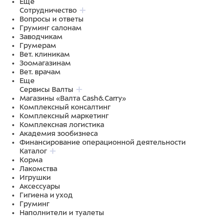
Еще
Сотрудничество
Вопросы и ответы
Груминг салонам
Заводчикам
Грумерам
Вет. клиникам
Зоомагазинам
Вет. врачам
Еще
Сервисы Валты
Магазины «Валта Cash&Carry»
Комплексный консалтинг
Комплексный маркетинг
Комплексная логистика
Академия зообизнеса
Финансирование операционной деятельности
Каталог
Корма
Лакомства
Игрушки
Аксессуары
Гигиена и уход
Груминг
Наполнители и туалеты