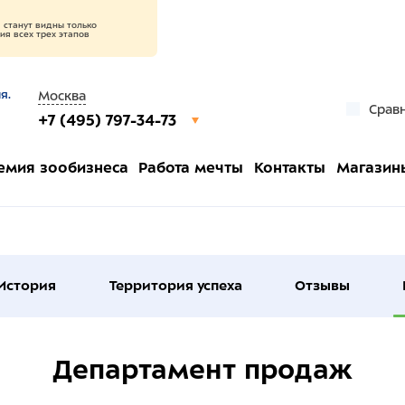
станут видны только
я всех трех этапов
я.
Москва
Срав
+7 (495) 797-34-73
емия зообизнеса
Работа мечты
Контакты
Магазин
История
Территория успеха
Отзывы
Департамент продаж