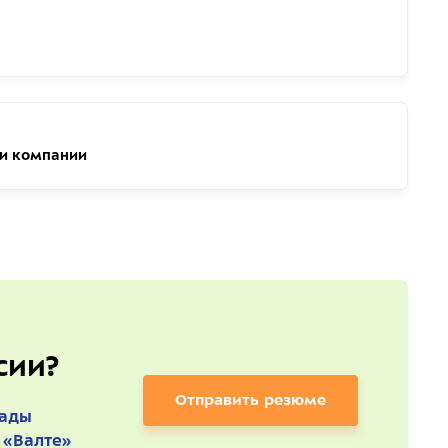
ии компании
сии?
Отправить резюме
рады
 «Валте»