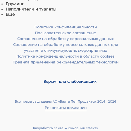
Груминг
терапевтической концентрации, обеспечивая
Наполнители и туалеты
уничтожение паразитов и защиту животных от реинвазии
Еще
в течение месяца. Стронгхолд относится к
низкотоксичным для теплокровных животных
Политика конфиденциальности
соединениям (ЛД50 селамектина для мышей при
Пользовательское соглашение
введении внутрь составляет 1600 мг/кг). Препарат
Соглашение на обработку персональных данных
хорошо переносится собаками разных пород (включая
Соглашение на обработку персональных данных для
колли) и кошками.
участия в стимулирующих мероприятиях
Политика конфиденциальности в области cookies
УСЛОВИЯ ХРАНЕНИЯ
Правила применения рекомендательных технологий
Хранят в закрытой упаковке производителя отдельно от
продуктов питания и кормов в защищенном от света
Версия для слабовидящих
месте при температуре от 2°С до 30°С в местах,
недоступных для детей.
Все права защищены АО «Валта Пет Продактс», 2014 - 2026
Реквизиты компании
Состав
Стронгхолд содержит в качестве действующего
Разработка сайта –­ компания «Факт»