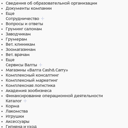
для собаки вкус, его можно давать независимо от
Сведения об образовательной организации
приема корма.
Документы компании
Еще
ФАРМАКОЛОГИЧЕСКИЕ СВОЙСТВА
Сотрудничество
Вопросы и ответы
Симпарика относится к группе инсектоакарицидных
Груминг салонам
препаратов системного действия. Входящий в состав
Заводчикам
препарата сароланер - соединение изоксазолиновой
Грумерам
Вет. клиникам
группы, активно в отношении блох, иксодовых,
Зоомагазинам
саркоптоидных, псороптоидных и демодекозных клещей,
Вет. врачам
паразитирующих на собаках. Сароланер действует в
Еще
нервно-мышечных синапсах членистоногих и подавляет
Сервисы Валты
Магазины «Валта Cash&Carry»
функцию рецептора нейромедиатора гамма-
Комплексный консалтинг
аминомасляной кислоты (ГАМК) и глутаматного
Комплексный маркетинг
рецептора, вызывая неконтролируемую
Комплексная логистика
нейромышечную активность, приводящую к гибели
Академия зообизнеса
насекомых и клещей.
Финансирование операционной деятельности
Каталог
После перорального введения препарата сароланер
Корма
Лакомства
быстро всасывается в желудочно-кишечном тракте
Игрушки
(биодоступность составляет >85 %), поступает в
Аксессуары
системный кровоток, достигая максимальной
Гигиена и уход