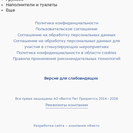
мг/табл. и празиквантела – 40 мг/табл.
Наполнители и туалеты
В качестве вспомогательных веществ препарат
Еще
содержит: Лудипресс (лактоза моногидрат – 93%,
Коллидон 30 – 3,5%, Коллидон CL – 3,5%), кальция
Политика конфиденциальности
стеарат, поливинилпирролидон 17, ароматизатор «Бекон».
Пользовательское соглашение
Соглашение на обработку персональных данных
Пинпрамиль® для кошек выпускают расфасованным по 4
Соглашение на обработку персональных данных для
таблетки в блистеры из пленки полиэтиленовой и
участия в стимулирующих мероприятиях
Политика конфиденциальности в области cookies
металлизированной фольги. Блистеры упаковывают
Правила применения рекомендательных технологий
индивидуально в картонные коробки вместе с
инструкцией по применению.
Версия для слабовидящих
Все права защищены АО «Валта Пет Продактс», 2014 - 2026
Реквизиты компании
Разработка сайта –­ компания «Факт»