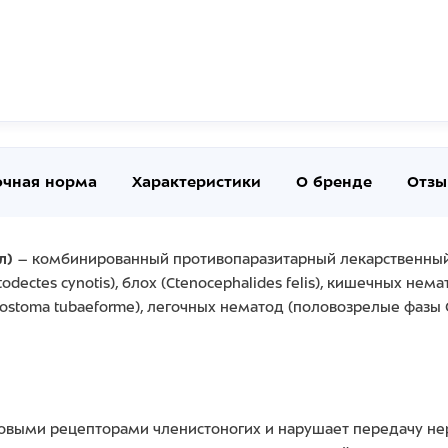
очная норма
Характеристики
О бренде
Отзы
л)
– комбинированный противопаразитарный лекарственный п
dectes cynotis), блох (Ctenocephalides felis), кишечных не
ylostoma tubaeforme), легочных нематод (половозрелые фазы C
выми рецепторами членистоногих и нарушает передачу нер