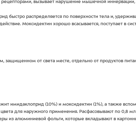
 рецепторами, вызывает нарушение мышечной иннервации, п
ид быстро распределяется по поверхности тела и, удержива
ействие. Моксидектин хорошо всасывается, поступает в сист
ом, защищенном от света месте, отдельно от продуктов питан
жит имидаклоприд (10%) и моксидектин (1%), а также вспо
 цвета для наружного применения. Расфасовывают по 0,8 м
теры из алюминиевой фольги, которые вкладывают в картонн