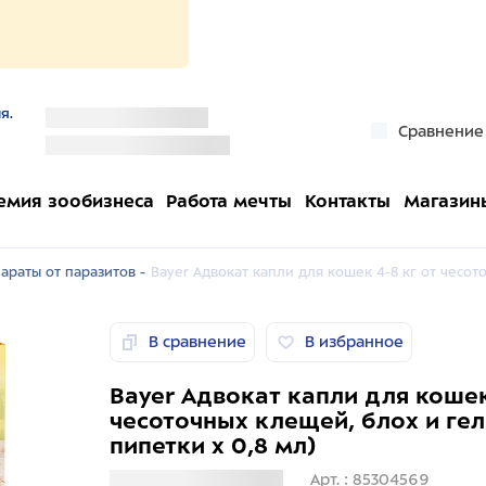
я.
''
Сравнение
''
емия зообизнеса
Работа мечты
Контакты
Магазин
араты от паразитов -
Bayer Адвокат капли для кошек 4-8 кг от чесот
В сравнение
В избранное
Bayer Адвокат капли для кошек
чесоточных клещей, блох и гел
пипетки х 0,8 мл)
Загрузка информации
Арт. : 85304569