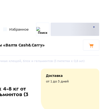
Избранное
ы «Валта Cash&Carry»
очных клещей, блох и гельминтов (3 пипетки х 0,8 мл)
Доставка
от 1 до 3 дней
 4-8 кг от
ьминтов (3