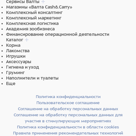
Сервисы Валты
для наружного применения. Расфасовывают по 0,4 мл в
Магазины «Валта Cash&Carry»
Комплексный консалтинг
пропиленовые пипетки соответствующей вместимости.
Комплексный маркетинг
Упаковывают по 1 пипетке в блистеры из алюминиевой
Комплексная логистика
фольги, которые вкладывают в картонные коробки.
Академия зообизнеса
Финансирование операционной деятельности
Каталог
Корма
Лакомства
Игрушки
Аксессуары
Гигиена и уход
Груминг
Наполнители и туалеты
Еще
Политика конфиденциальности
Пользовательское соглашение
Соглашение на обработку персональных данных
Соглашение на обработку персональных данных для
участия в стимулирующих мероприятиях
Политика конфиденциальности в области cookies
Правила применения рекомендательных технологий