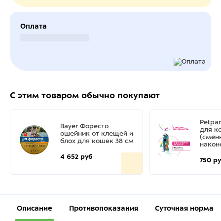
Оплата
Безналичный расчет
С этим товаром обычно покупают
Petpa
Bayer Форесто
для к
ошейник от клещей и
(смен
блох для кошек 38 см
након
4 652 руб
750 р
Описание
Противопоказания
Суточная норма