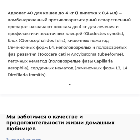
Адвокат 40 для кошек до 4 кг (1 пипетка х 0,4 мл)
–
комбинированный противопаразитарный лекарственный
препарат назначают кошкам до 4 кг для лечения и
профилактики чесоточных клещей (Otodectes cynotis),
блох (Ctenocephalides felis), кишечных нематод
(личиночных форм L4, неполовозрелых и половозрелых
фаз развития (Toxocara cati и Ancylostoma tubaeforme),
легочных нематод (половозрелые фазы Capillaria
aerophila), сердечных нематод (личиночных форм L3, L4
Dirofilaria immitis).
ФАРМАКОЛОГИЧЕСКИЕ СВОЙСТВА
Имидаклоприд взаимодействует с ацетилхолиновыми
рецепторами членистоногих и нарушает передачу
нервных импульсов, вызывая гибель насекомых.
Мы заботимся о качестве
и
Моксидектин связывается с постсинаптическими
продолжительности жизни
домашних
рецепторами, вызывает нарушение мышечной
любимцев
иннервации, паралич и гибель эктопаразитов и нематод.
Здоровый питомец