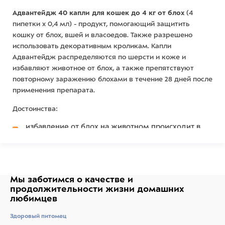
Адвантейдж 40 капли для кошек до 4 кг от блох
(4
пипетки х 0,4 мл) - продукт, помогающий защитить
кошку от блох, вшей и власоедов. Также разрешено
использовать декоративным кроликам. Капли
Адвантейдж распределяются по шерсти и коже и
избавляют животное от блох, а также препятствуют
повторному заражению блохами в течение 28 дней после
применения препарата.
Достоинства:
избавление от блох на животном происходит в
тот же день когда применили капли. Капли наносятся
на холку – на кожу между лопатками, у основания
шей, в место недоступное для слизывания.
защищают от заражения блохами в течение 28
дней после применения препарата.
Мы заботимся о качестве
и
снижают количество укусов блох уже через 3-5
продолжительности жизни
домашних
минут после контакта блох с препаратом. Действие
любимцев
препарата заключается в парализации блох еще до
того, как паразиты успеют укусить.
Здоровый питомец
действуют на блох, находящихся в окружающей