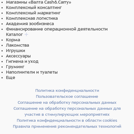
Магазины «Валта Cash&Carry»
Комплексный консалтинг
Состав
Комплексный маркетинг
Комплексная логистика
Адвантейдж в 1 мл в качестве действующего вещества
Академия зообизнеса
Финансирование операционной деятельности
содержит имидаклоприд 100 мг, а также
Каталог
вспомогательные вещества: бензиловый спирт, пропилен
Корма
карбонат и бутилгидрокситолуол. По внешнему виду
Лакомства
представляет собой прозрачную жидкость от желтого до
Игрушки
светло-коричневого цвета. Выпускают в форме раствора
Аксессуары
Гигиена и уход
(spot-on), расфасованным по 0,4 мл в полимерные
Груминг
пипетки, упакованные по 4 штуки в блистеры из
Наполнители и туалеты
алюминиевой фольги, помещенные в картонные пачки
Еще
вместе с инструкцией по применению.
Политика конфиденциальности
Пользовательское соглашение
Соглашение на обработку персональных данных
Соглашение на обработку персональных данных для
участия в стимулирующих мероприятиях
Политика конфиденциальности в области cookies
Правила применения рекомендательных технологий