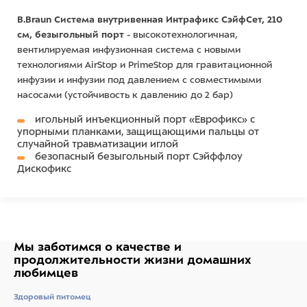
B.Braun Система внутривенная Интрафикс СэйфСет, 210
см, безыгольный порт
- высокотехнологичная,
вентилируемая инфузионная система с новыми
технологиями AirStop и PrimeStop для гравитационной
инфузии и инфузии под давлением с совместимыми
насосами (устойчивость к давлению до 2 бар)
игольный инъекционный порт «Еврофикс» с
упорными планками, защищающими пальцы от
случайной травматизации иглой
безопасный безыгольный порт Сэйффлоу
Дискофикс
инфузионный кран для безыгольного
инъекционного доступа, аспирации и параллельной
инфузии
клапан против обратного тока жидкости,
предупреждающий обратный ток раствора или крови
трубка Нейтрапур без ПВХ
Мы заботимся о качестве
и
различные варианты длины инфузионной трубки
продолжительности жизни
домашних
для улучшенной иммобилизации пациента
любимцев
Здоровый питомец