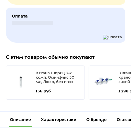
Оплата
Безналичный расчет
С этим товаром обычно покупают
B.Braun Шприц 3-х
B.Brau
комп. Омнификс 30
крано
мл, Люэр, без иглы
синий
136 руб
1 298 
Описание
Характеристики
О бренде
Отзыв