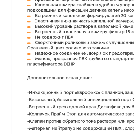
Капельная камера снабжена удобным упорн
подходящим для фиксации датчика капель насо
Встроенный капельник формирующий 20 капель
Эластичная нижняя часть капельной камер
Высокий уровень раствора в капельной кам
Встроенный в капельную камеру фильтр 15 м
Не содержит ПВХ
Сверхточный роликовый зажим с улучшенны
Оранжевый цвет роликового зажима
Надежное соединение Люэр Лок предотвращ
Мягкая, прозрачная ПВХ трубка со стандартн
пластификатора DEHP
Дополнительное оснащение:
-Инъекционный порт «Еврофикс» с планкой, защ
-Безопасный, безыгольный инъекционный порт 
-Встроенный трехходовой кран Дискофикс для б
-Колпачок Прайм Стоп для автоматического зап
-Клапан против обратного тока раствора или кро
-Материал Нейтрапур не содержащий ПВХ , хло