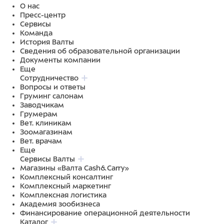
О нас
Пресс-центр
Сервисы
Команда
История Валты
Сведения об образовательной организации
Документы компании
Еще
Сотрудничество
Вопросы и ответы
Груминг салонам
Заводчикам
Грумерам
Вет. клиникам
Зоомагазинам
Вет. врачам
Еще
Сервисы Валты
Магазины «Валта Cash&Carry»
Комплексный консалтинг
Комплексный маркетинг
Комплексная логистика
Академия зообизнеса
Финансирование операционной деятельности
Каталог