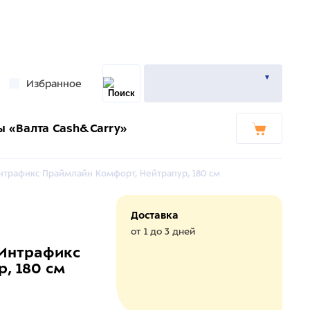
Избранное
ы «Валта Cash&Carry»
нтрафикс Праймлайн Комфорт, Нейтрапур, 180 см
Доставка
от 1 до 3 дней
 Интрафикс
, 180 см