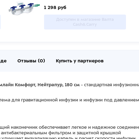
1 298 руб
Доступен в магазине Валта
Cash&Carry
нде
Отзывы (0)
Купить у партнеров
млайн Комфорт, Нейтрапур, 180 см
- стандартная инфузионна
тема для гравитационной инфузии и инфузии под давлением
ий наконечник обеспечивает легкое и надежное соединен
 антибактериальным фильтром и защитной крышкой
 улучшает визуализацию капель и расчет скорости инфузии