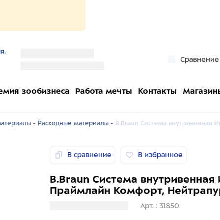
я.
''
Сравнение
''
емия зообизнеса
Работа мечты
Контакты
Магазин
атериалы -
Расходные материалы -
B.Braun Система внутривенная И
В сравнение
В избранное
B.Braun Система внутривенная
Праймлайн Комфорт, Нейтрапур
Загрузка информации
Арт. : 31850