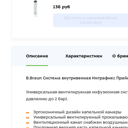
136 руб
Доступен в магазине Валта
Cash&Carry
Описание
Характеристики
О бре
B.Braun Система внутривенная Интрафикс Прай
Универсальная вентилируемая инфузионная сис
давлению до 2 бар).
Эргономичный дизайн капельной камеры
Универсальный вентилируемый прокалывающ
Вентиляционный канал снабжен воздушным
Прозрачная верхняя часть капельной камеры