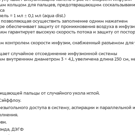
ым кольцом для пальцев, предотвращающим соскальзывание
са
 = 1 мл ± 0,1 мл (aqua dist.)
ы, позволяющая осуществить заполнение одним нажатием
ере обеспечивает защиту от проникновения воздуха в инфу
км гарантирует высокую скорость потока и защиту от посто
м контролем скорости инфузии, снабженный разъемом для 
ает случайное отсоединение инфузионной системы
ым внутренним диаметром 3 × 4,1, увеличена длина 230 см, 
ищающей пальцы от случайного укола иглой.
Сэйффлоу.
езыгольного доступа в систему, аспирации и параллельной 
олнения.
ви.
рида, ДЭГФ