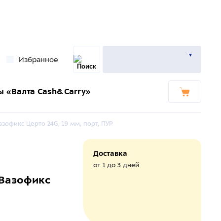
Избранное
ы «Валта Cash&Carry»
зофикс Церто 24G, 19 мм, порт, ПУР
Доставка
от 1 до 3 дней
 Вазофикс