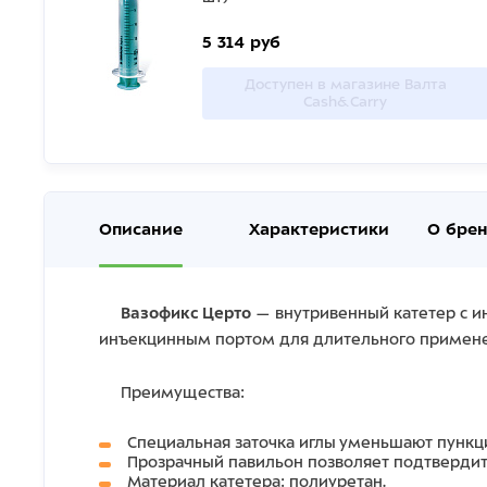
5 314 руб
Доступен в магазине Валта
Cash&Carry
Описание
Характеристики
О бре
Вазофикс Церто
— внутривенный катетер с и
инъекцинным портом для длительного примене
Преимущества:
Специальная заточка иглы уменьшают пункц
Прозрачный павильон позволяет подтвердит
Материал катетера: полиуретан.