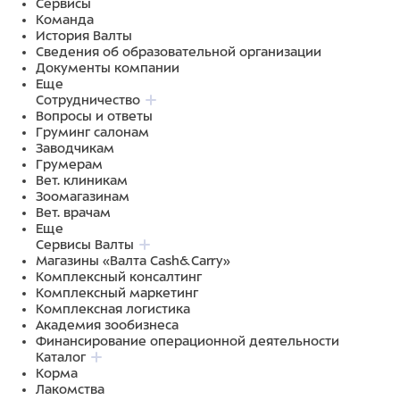
Сервисы
Команда
История Валты
Сведения об образовательной организации
Документы компании
Еще
Сотрудничество
Вопросы и ответы
Груминг салонам
Заводчикам
Грумерам
Вет. клиникам
Зоомагазинам
Вет. врачам
Еще
Сервисы Валты
Магазины «Валта Cash&Carry»
Комплексный консалтинг
Комплексный маркетинг
Комплексная логистика
Академия зообизнеса
Финансирование операционной деятельности
Каталог
Корма
Лакомства