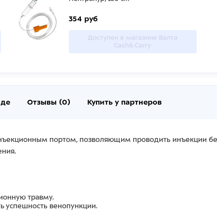
354 руб
Доступен в магазине Валта
Cash&Carry
нде
Отзывы (0)
Купить у партнеров
нъекционным портом, позволяющим проводить инъекции без и
ния.
ионную травму.
ь успешность венопункции.