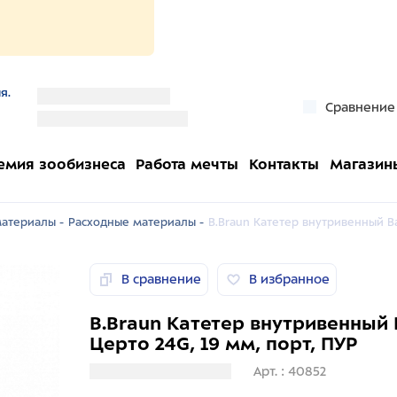
я.
''
Сравнение
''
емия зообизнеса
Работа мечты
Контакты
Магазин
атериалы -
Расходные материалы -
B.Braun Катетер внутривенный Ва
В сравнение
В избранное
B.Braun Катетер внутривенный
Церто 24G, 19 мм, порт, ПУР
Загрузка информации
Арт. : 40852