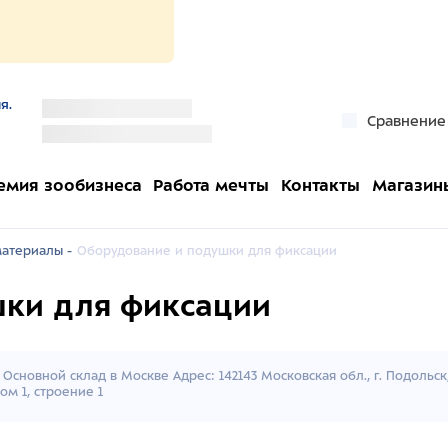
я.
''
Сравнение
''
емия зообизнеса
Работа мечты
Контакты
Магазин
атериалы -
Оборудование и подушки для фиксации
шки для фиксации
Основной склад в Москве Адрес: 142143 Московская обл., г. Подольс
ом 1, строение 1