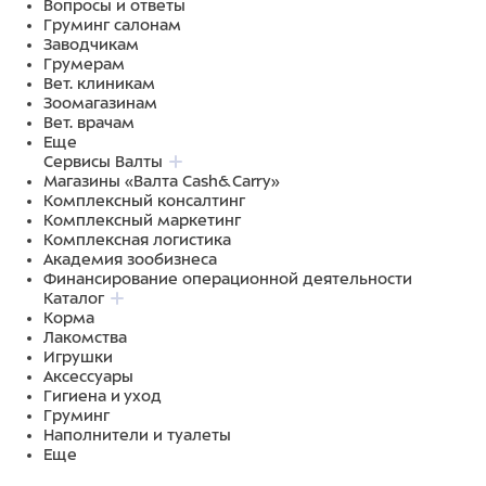
Вопросы и ответы
Груминг салонам
Заводчикам
Грумерам
Вет. клиникам
Зоомагазинам
Вет. врачам
Еще
Сервисы Валты
Магазины «Валта Cash&Carry»
Комплексный консалтинг
Комплексный маркетинг
Комплексная логистика
Академия зообизнеса
Финансирование операционной деятельности
Каталог
Корма
Лакомства
Игрушки
Аксессуары
Гигиена и уход
Груминг
Наполнители и туалеты
Еще