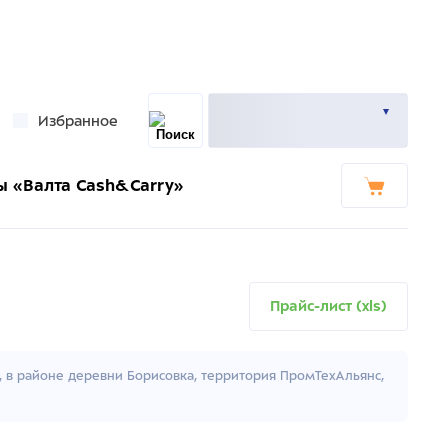
Избранное
ы «Валта Cash&Carry»
Прайс-лист (xls)
к, в районе деревни Борисовка, территория ПромТехАльянс,