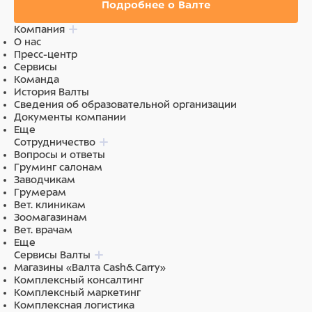
Подробнее о Валте
Компания
О нас
Пресс-центр
Сервисы
Команда
История Валты
Сведения об образовательной организации
Документы компании
Еще
Сотрудничество
Вопросы и ответы
Груминг салонам
Заводчикам
Грумерам
Вет. клиникам
Зоомагазинам
Вет. врачам
Еще
Сервисы Валты
Магазины «Валта Cash&Carry»
Комплексный консалтинг
Комплексный маркетинг
Комплексная логистика