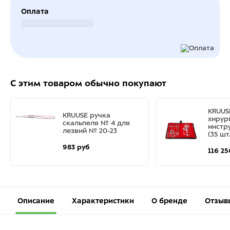
Оплата
Безналичный расчет
С этим товаром обычно покупают
KRUUS
KRUUSE ручка
хирур
скальпеля № 4 для
инстр
лезвий № 20-23
(35 шт.
983 руб
116 25
Описание
Характеристики
О бренде
Отзыв