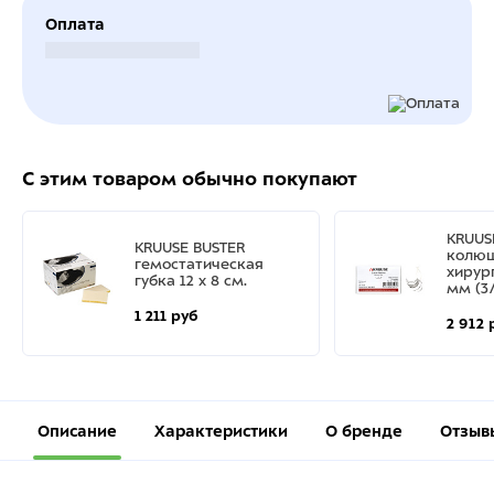
Оплата
Безналичный расчет
С этим товаром обычно покупают
KRUUS
KRUUSE BUSTER
колю
гемостатическая
хирур
губка 12 х 8 см.
мм (3/
1 211 руб
2 912 
Описание
Характеристики
О бренде
Отзыв