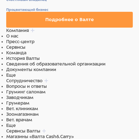
140725 Анатомический пинцет изогнутый 13 см
140721 Анатомический пинцет прямой 18 см
Процветающий бизнес
140730 Осколочный пинцет 11,5 см
140720 Анатомический пинцет прямой 13 см
Подробнее о Валте
140710 Хирургический пинцет 13 см
140670 Ранорасширитель Сен-Миллера 16 см
Компания
140630 Кишечный жом прямой 23 см
О нас
140580 Цапки Бакхауса 9 см
Пресс-центр
140522 Зажим Эллиса 16 см
Сервисы
130715 Ножницы для снятия гипса 18 см
Команда
131207 Костные кусачки 14 см
История Валты
131325 Когтерез для собак 11 см
Сведения об образовательной организации
140020 Зажим Москит изогнутый 13 см
Документы компании
140040 Зажим Москит прямой 13 см
Еще
140220 Зажим Рочестера прямой 14 см
Сотрудничество
130447 Ножницы тупоконечные прямые 14 см
Вопросы и ответы
130445 Ножницы тупо/остроконечные прямые 14
Груминг салонам
см
Заводчикам
130430 Ножницы с пуговкой 14 см
Грумерам
130284 Ножницы для ниток 10,5 см
Вет. клиникам
130218 Ножницы тупо/остроконечные изогнутые
Зоомагазинам
из особо твердого металла, 14 см
Вет. врачам
130216 Ножницы Купера изогнутые тупо/
Еще
остроконечные 16 см
Сервисы Валты
130120 Ножницы Купера изогнутые тупоконечные
Магазины «Валта Cash&Carry»