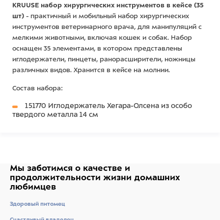
KRUUSE набор хирургических инструментов в кейсе (35
шт)
- практичный и мобильный набор хирургических
инструментов ветеринарного врача, для манипуляций с
мелкими животными, включая кошек и собак. Набор
оснащен 35 элементами, в котором представлены
иглодержатели, пинцеты, ранорасширители, ножницы
различных видов. Хранится в кейсе на молнии.
Состав набора:
151770 Иглодержатель Хегара-Олсена из особо
твердого металла 14 см
151722 Иглодержатель Матье 14 см
151756 Иглодержатель Матье 20см
141110 Ручка для скальпеля №4
141010 Ручка для скальпеля №3
140663 Ретрактор Гелпи 18 см
Мы заботимся о качестве
140652 Ранорасширитель 14 см
и
140803 Кюретажная ложка 17 см
продолжительности жизни
домашних
140780 Направляющая из нержавеющей стали,
любимцев
14,5 см
140750 Двухсторонний зонд 14,5 см
Здоровый питомец
140760 Двухсторонний зонд 16 см
Счастливый владелец