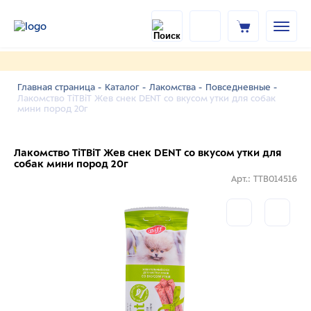
Главная страница -
Каталог -
Лакомства -
Повседневные -
Лакомство TiTBiT Жев снек DENT со вкусом утки для собак
мини пород 20г
Лакомство TiTBiT Жев снек DENT со вкусом утки для
собак мини пород 20г
Арт.: TTB014516