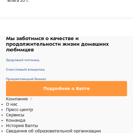
влага 20 г.
Ингредиенты
рис, мясо и субпродукты (в том числе 20% утки),
белок растительный, клетчатка, лецитин, масла и
животные жиры, дрожжевой экстракт, минеральные
Мы заботимся о качестве
и
вещества, фитокомплекс экстрактов растений,
продолжительности жизни
домашних
натуральный ароматизатор, натуральный краситель.
любимцев
Здоровый питомец
Счастливый владелец
Процветающий бизнес
Подробнее о Валте
Компания
О нас
Пресс-центр
Сервисы
Команда
История Валты
Сведения об образовательной организации