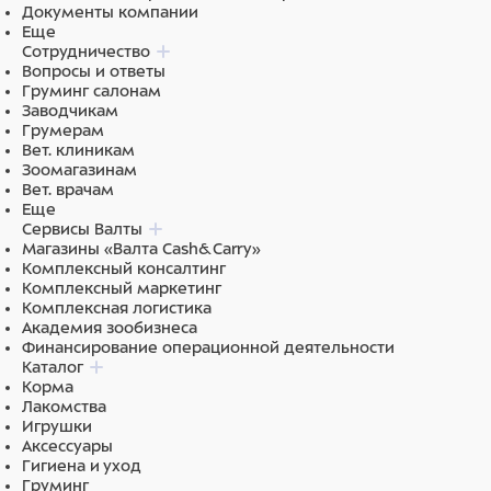
Документы компании
Еще
Сотрудничество
Вопросы и ответы
Груминг салонам
Заводчикам
Грумерам
Вет. клиникам
Зоомагазинам
Вет. врачам
Еще
Сервисы Валты
Магазины «Валта Cash&Carry»
Комплексный консалтинг
Комплексный маркетинг
Комплексная логистика
Академия зообизнеса
Финансирование операционной деятельности
Каталог
Корма
Лакомства
Игрушки
Аксессуары
Гигиена и уход
Груминг