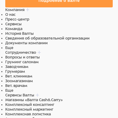
Подробнее о Валте
Компания
О нас
Пресс-центр
Сервисы
Команда
История Валты
Сведения об образовательной организации
Документы компании
Еще
Сотрудничество
Вопросы и ответы
Груминг салонам
Заводчикам
Грумерам
Вет. клиникам
Зоомагазинам
Вет. врачам
Еще
Сервисы Валты
Магазины «Валта Cash&Carry»
Комплексный консалтинг
Комплексный маркетинг
Комплексная логистика