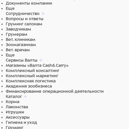
Документы компании
Еще
Сотрудничество
Вопросы и ответы
Груминг салонам
Заводчикам
Грумерам
Вет. клиникам
Зоомагазинам
Вет. врачам
Еще
Сервисы Валты
Магазины «Валта Cash&Carry»
Комплексный консалтинг
Комплексный маркетинг
Комплексная логистика
Академия зообизнеса
Финансирование операционной деятельности
Каталог
Корма
Лакомства
Игрушки
Аксессуары
Гигиена и уход
Груминг