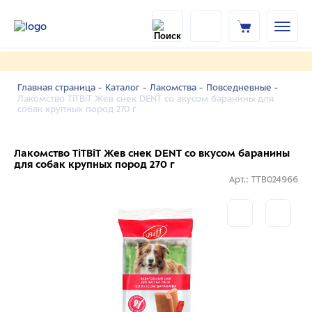
Главная страница -
Каталог -
Лакомства -
Повседневные -
Лакомство TiTBiT Жев снек DENT со вкусом баранины для
собак крупных пород 270 г
Лакомство TiTBiT Жев снек DENT со вкусом баранины
для собак крупных пород 270 г
Арт.: TTB024966