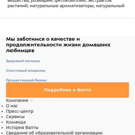
вещества, розмарин, фитокомплекс экстрактов
растений, натуральные ароматизаторы, натуральный
краситель.
Ингредиенты
рис, мясо и субпродукты (в том числе 20% баранины),
Мы заботимся о качестве
и
белок растительный, клетчатка, лецитин, масла и
продолжительности жизни
домашних
животные жиры, дрожжевой экстракт, минеральные
любимцев
вещества, розмарин, фитокомплекс экстрактов
растений, натуральные ароматизаторы, натуральный
Здоровый питомец
краситель.
Счастливый владелец
Процветающий бизнес
Подробнее о Валте
Компания
О нас
Пресс-центр
Сервисы
Команда
История Валты
Сведения об образовательной организации