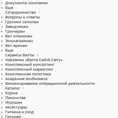
Документы компании
Еще
Сотрудничество
Вопросы и ответы
Груминг салонам
Заводчикам
Грумерам
Вет. клиникам
Зоомагазинам
Вет. врачам
Еще
Сервисы Валты
Магазины «Валта Cash&Carry»
Комплексный консалтинг
Комплексный маркетинг
Комплексная логистика
Академия зообизнеса
Финансирование операционной деятельности
Каталог
Корма
Лакомства
Игрушки
Аксессуары
Гигиена и уход
Груминг