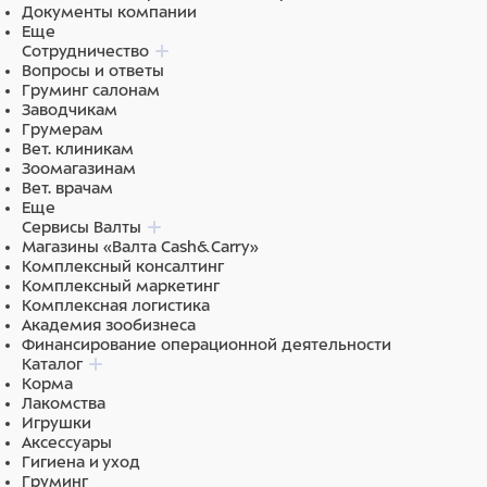
Документы компании
Еще
Сотрудничество
Вопросы и ответы
Груминг салонам
Заводчикам
Грумерам
Вет. клиникам
Зоомагазинам
Вет. врачам
Еще
Сервисы Валты
Магазины «Валта Cash&Carry»
Комплексный консалтинг
Комплексный маркетинг
Комплексная логистика
Академия зообизнеса
Финансирование операционной деятельности
Каталог
Корма
Лакомства
Игрушки
Аксессуары
Гигиена и уход
Груминг