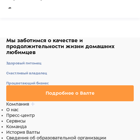
Состав
в 100 г: белки 67 г, жиры 20 г, зола 2 г, влага 10 г.
Ингредиенты
Мы заботимся о качестве
и
продолжительности жизни
домашних
кожа говяжья, рубец говяжий.
любимцев
Здоровый питомец
Счастливый владелец
Процветающий бизнес
Подробнее о Валте
Компания
О нас
Пресс-центр
Сервисы
Команда
История Валты
Сведения об образовательной организации