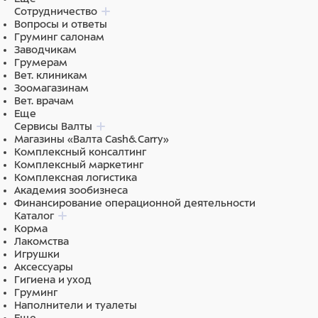
Сотрудничество
Вопросы и ответы
Груминг салонам
Заводчикам
Грумерам
Вет. клиникам
Зоомагазинам
Вет. врачам
Еще
Сервисы Валты
Магазины «Валта Cash&Carry»
Комплексный консалтинг
Комплексный маркетинг
Комплексная логистика
Академия зообизнеса
Финансирование операционной деятельности
Каталог
Корма
Лакомства
Игрушки
Аксессуары
Гигиена и уход
Груминг
Наполнители и туалеты