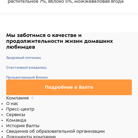
растительное 7%, яблоко 5%, можжевеловая ягода
5%, брусника 5%.
Ингредиенты
мука из цельной пшеницы 63%, говядина 15%, масло
Мы заботимся о качестве
и
растительное 7%, яблоко 5%, можжевеловая ягода
продолжительности жизни
домашних
5%, брусника 5%.
любимцев
Здоровый питомец
Счастливый владелец
Процветающий бизнес
Подробнее о Валте
Компания
О нас
Пресс-центр
Сервисы
Команда
История Валты
Сведения об образовательной организации
Документы компании