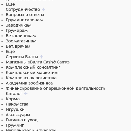
Еще
Сотрудничество
Вопросы и ответы
Груминг салонам
Заводчикам
Грумерам
Вет. клиникам
Зоомагазинам
Вет. врачам
Еще
Сервисы Валты
Магазины «Валта Cash&Carry»
Комплексный консалтинг
Комплексный маркетинг
Комплексная логистика
Академия зообизнеса
Финансирование операционной деятельности
Каталог
Корма
Лакомства
Игрушки
Аксессуары
Гигиена и уход
Груминг
Наполнители и туалеты