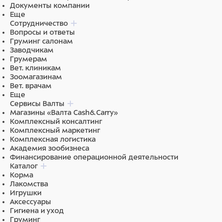
Документы компании
Еще
Сотрудничество
Вопросы и ответы
Груминг салонам
Заводчикам
Грумерам
Вет. клиникам
Зоомагазинам
Вет. врачам
Еще
Сервисы Валты
Магазины «Валта Cash&Carry»
Комплексный консалтинг
Комплексный маркетинг
Комплексная логистика
Академия зообизнеса
Финансирование операционной деятельности
Каталог
Корма
Лакомства
Игрушки
Аксессуары
Гигиена и уход
Груминг