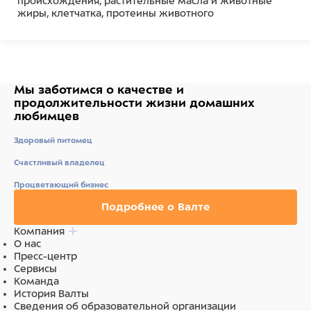
происхождения, растительные масла и животные
жиры, клетчатка, протеины животного
происхождения, минеральные вещества.
Ингредиенты
мясо и субпродукты (в том числе 15% мяса
Мы заботимся о качестве
и
баранины), злаки и продукты растительного
продолжительности жизни
домашних
происхождения, растительные масла и животные
любимцев
жиры, клетчатка, протеины животного
происхождения, минеральные вещества.
Здоровый питомец
Счастливый владелец
Процветающий бизнес
Подробнее о Валте
Компания
О нас
Пресс-центр
Сервисы
Команда
История Валты
Сведения об образовательной организации