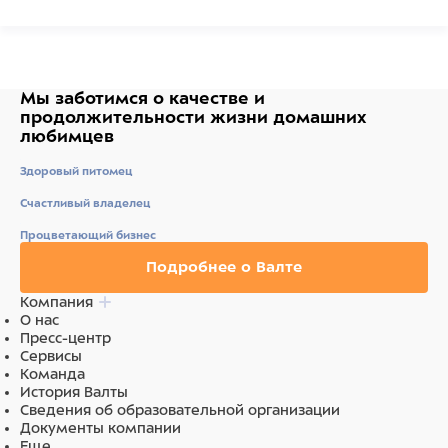
Состав
нога баранья (часть).
Ингредиенты
Мы заботимся о качестве
и
продолжительности жизни
домашних
любимцев
нога баранья (часть).
Здоровый питомец
Счастливый владелец
Процветающий бизнес
Подробнее о Валте
Компания
О нас
Пресс-центр
Сервисы
Команда
История Валты
Сведения об образовательной организации
Документы компании
Еще