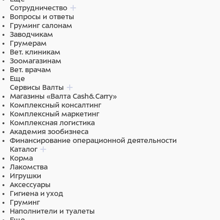
Сотрудничество
Вопросы и ответы
Груминг салонам
Заводчикам
Грумерам
Вет. клиникам
Зоомагазинам
Вет. врачам
Еще
Сервисы Валты
Магазины «Валта Cash&Carry»
Комплексный консалтинг
Комплексный маркетинг
Комплексная логистика
Академия зообизнеса
Финансирование операционной деятельности
Каталог
Корма
Лакомства
Игрушки
Аксессуары
Гигиена и уход
Груминг
Наполнители и туалеты