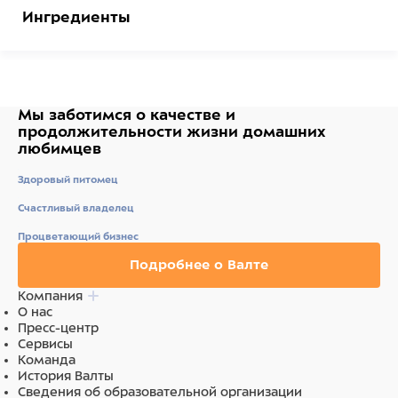
Ингредиенты
злаки, мясо и мясные субпродукты (в том числе
говядина 15%), животные масла и жиры (в том числе
5% лососевое масло), растительное масло, сухое
молоко, дрожжи, конопляное семя, минералы и
Мы заботимся о качестве
и
витамины.
продолжительности жизни
домашних
любимцев
Здоровый питомец
Счастливый владелец
Процветающий бизнес
Подробнее о Валте
Компания
О нас
Пресс-центр
Сервисы
Команда
История Валты
Сведения об образовательной организации