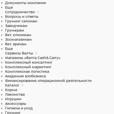
Документы компании
Еще
Сотрудничество
Вопросы и ответы
Груминг салонам
Заводчикам
Грумерам
Вет. клиникам
Зоомагазинам
Вет. врачам
Еще
Сервисы Валты
Магазины «Валта Cash&Carry»
Комплексный консалтинг
Комплексный маркетинг
Комплексная логистика
Академия зообизнеса
Финансирование операционной деятельности
Каталог
Корма
Лакомства
Игрушки
Аксессуары
Гигиена и уход
Груминг