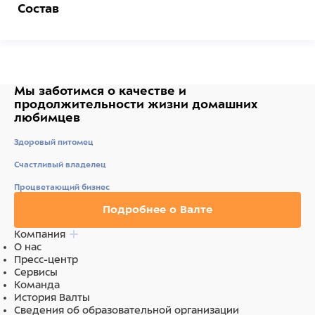
Состав
мясо и мясные субпродукты (говядина 94%),
растительные масла, натуральный краситель
(кармин), смесь токоферолов и экстракт розмарина.
Ингредиенты
Мы заботимся о качестве
и
продолжительности жизни
домашних
любимцев
мясо и мясные субпродукты (говядина 94%),
растительные масла, натуральный краситель
Здоровый питомец
(кармин), смесь токоферолов и экстракт розмарина.
Счастливый владелец
Процветающий бизнес
Подробнее о Валте
Компания
О нас
Пресс-центр
Сервисы
Команда
История Валты
Сведения об образовательной организации