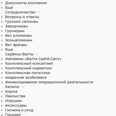
Документы компании
Еще
Сотрудничество
Вопросы и ответы
Груминг салонам
Заводчикам
Грумерам
Вет. клиникам
Зоомагазинам
Вет. врачам
Еще
Сервисы Валты
Магазины «Валта Cash&Carry»
Комплексный консалтинг
Комплексный маркетинг
Комплексная логистика
Академия зообизнеса
Финансирование операционной деятельности
Каталог
Корма
Лакомства
Игрушки
Аксессуары
Гигиена и уход
Груминг