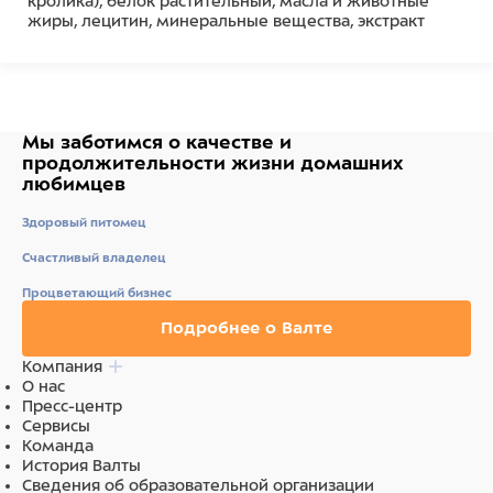
кролика), белок растительный, масла и животные
жиры, лецитин, минеральные вещества, экстракт
прополиса, дрожжевой экстракт, натуральный
ароматизатор, натуральный краситель.
Ингредиенты
Мы заботимся о качестве
и
рис, мясо и мясные субпродукты (в том числе мясо
продолжительности жизни
домашних
кролика), белок растительный, масла и животные
любимцев
жиры, лецитин, минеральные вещества, экстракт
прополиса, дрожжевой экстракт, натуральный
Здоровый питомец
ароматизатор, натуральный краситель.
Счастливый владелец
Процветающий бизнес
Подробнее о Валте
Компания
О нас
Пресс-центр
Сервисы
Команда
История Валты
Сведения об образовательной организации