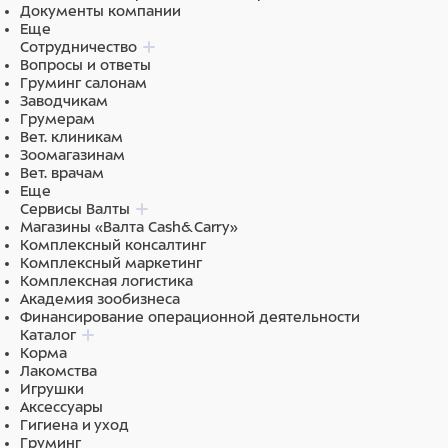
Документы компании
Еще
Сотрудничество
Вопросы и ответы
Груминг салонам
Заводчикам
Грумерам
Вет. клиникам
Зоомагазинам
Вет. врачам
Еще
Сервисы Валты
Магазины «Валта Cash&Carry»
Комплексный консалтинг
Комплексный маркетинг
Комплексная логистика
Академия зообизнеса
Финансирование операционной деятельности
Каталог
Корма
Лакомства
Игрушки
Аксессуары
Гигиена и уход
Груминг