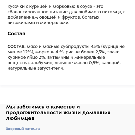
Кусочки с курицей и морковью в соусе - это
сбалансированное питание для любимого питомца, с
добавлением овощей и фруктов, богатых
витаминами и минералами.
Состав
СОСТАВ:
мясо и мясные субпродукты 45% (курица не
менее 12%), морковь 4 %, рис не более 2,3%, злаки,
куриное яйцо 2%, витамины и минеральные
вещества, альбумин, льняное масло 0,5%, кальций,
натуральные загустители.
ПИТАТЕЛЬНАЯ ЦЕННОСТЬ (средние значения) на 100
г:
белки 8 %, жиры 5,5 %, зола 1,1%, клетчатка 0,1%,
влага 82%, витамин Е 6 МЕ, витамин D3 10 МЕ, витамин
А 300 МЕ, кальций 0,27 г, фосфор 0,25 г.
ЭНЕРГЕТИЧЕСКАЯ ЦЕННОСТЬ (средние значения) на
Мы заботимся о качестве
и
100 г:
92 ккал/386 кДж.
продолжительности жизни
домашних
любимцев
Ингредиенты
Здоровый питомец