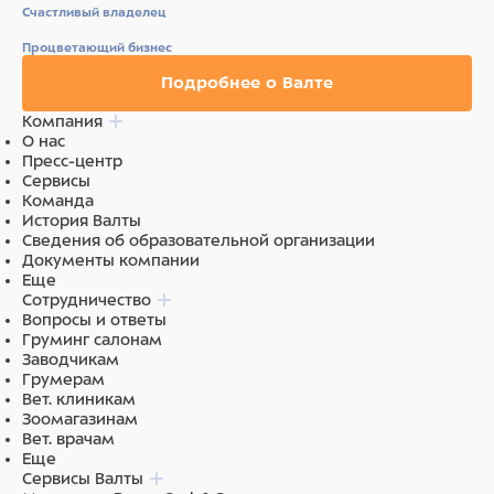
Счастливый владелец
Мясо и мясные субпродукты 45% (курица не менее
12%), морковь 4 %, рис не более 2,3%, злаки, куриное
Процветающий бизнес
яйцо 2%, витамины и минералы, альбумин, льняное
масло 0,5%, кальций, натуральные загустители.
Подробнее о Валте
Компания
О нас
Пресс-центр
Сервисы
Команда
История Валты
Сведения об образовательной организации
Документы компании
Еще
Сотрудничество
Вопросы и ответы
Груминг салонам
Заводчикам
Грумерам
Вет. клиникам
Зоомагазинам
Вет. врачам
Еще
Сервисы Валты