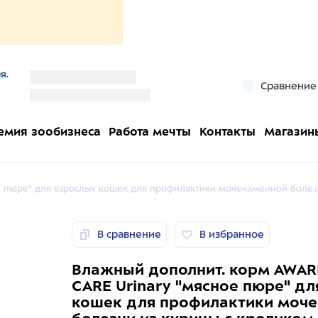
я.
''
Сравнение
''
емия зообизнеса
Работа мечты
Контакты
Магазин
е пюре" для взрослых кошек для профилактики мочекаменной болезн
В сравнение
В избранное
Влажный дополнит. корм AWAR
CARE Urinary "мясное пюре" дл
кошек для профилактики моч