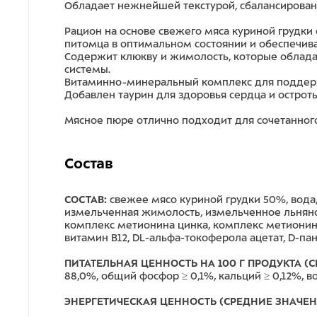
Обладает нежнейшей текстурой, сбалансирован
Рацион на основе свежего мяса куриной груд
питомца в оптимальном состоянии и обеспечива
Содержит клюкву и жимолость, которые облад
системы.
Витаминно-минеральный комплекс для поддерж
Добавлен таурин для здоровья сердца и остроты
Мясное пюре отлично подходит для сочетанног
Состав
СОСТАВ:
свежее мясо куриной грудки 50%, вода
измельченная жимолость, измельченное льняное
комплекс метионина цинка, комплекс метионина м
витамин B12, DL-альфа-токоферола ацетат, D-па
ПИТАТЕЛЬНАЯ ЦЕННОСТЬ НА 100 Г ПРОДУКТА (
88,0%, общий фосфор ≥ 0,1%, кальций ≥ 0,12%, в
ЭНЕРГЕТИЧЕСКАЯ ЦЕННОСТЬ (СРЕДНИЕ ЗНАЧЕНИ