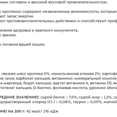
ным составом и высокой вкусовой привлекательностью.
ки с кроликом содержит незаменимые аминокислоты, котор
ют запас энергии.
ают противовоспалительным действием и способствуют пр
ания здоровья и крепкого иммунитета.
 зрения.
о питания вашей кошки.
, свежее мясо кролика 5%, измельченная клюква 2%, картоф
 семя, карбонат кальция, витаминно-минеральный комплекс 
арганца, йодат кальция, ацетат витамина А, витамин D3, ви
нтотенат кальция, D-биотин, фолиевая кислота, дрожжи обо
СРЕДНИЕ ЗНАЧЕНИЯ):
сырой белок ≥ 7,5%, сырой жир ≥ 1,2%, сы
одорастворимый хлорид (Cl-) ≥ 0,08%, таурин ≥ 0,05%, магни
Я) НА 100 г:
42 ккал/ 176 кДж