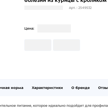
болезни из курицы с кроликом
Загрузка информации
Арт. : 2549532
Загрузка
Цена:
Загрузка
Загрузка
очная норма
Характеристики
О бренде
Отзы
ительное питание, которое идеально подойдет для профила