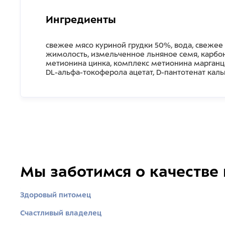
Ингредиенты
свежее мясо куриной грудки 50%, вода, свежее
жимолость, измельченное льняное семя, карбон
метионина цинка, комплекс метионина марганца, 
DL-альфа-токоферола ацетат, D-пантотенат каль
Мы заботимся о качестве
Здоровый питомец
Счастливый владелец