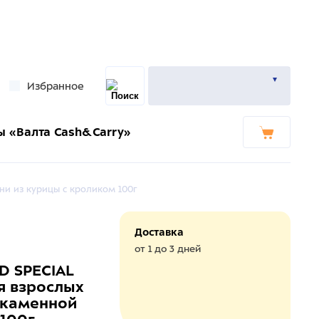
Избранное
ы «Валта Cash&Carry»
и из курицы с кроликом 100г
Доставка
от 1 до 3 дней
D SPECIAL
я взрослых
екаменной