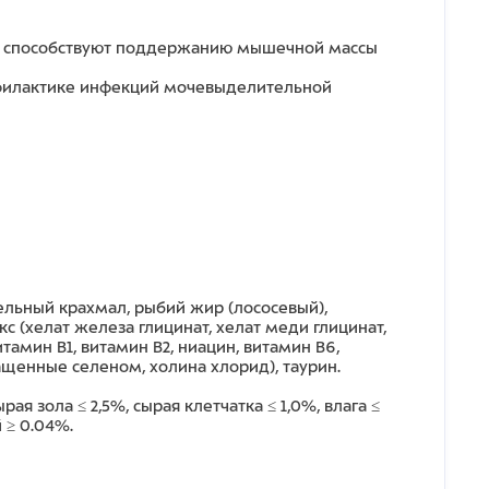
ые способствуют поддержанию мышечной массы
офилактике инфекций мочевыделительной
ельный крахмал, рыбий жир (лососевый),
(хелат железа глицинат, хелат меди глицинат,
тамин B1, витамин B2, ниацин, витамин B6,
гащенные селеном, холина хлорид), таурин.
рая зола ≤ 2,5%, сырая клетчатка ≤ 1,0%, влага ≤
й ≥ 0.04%.