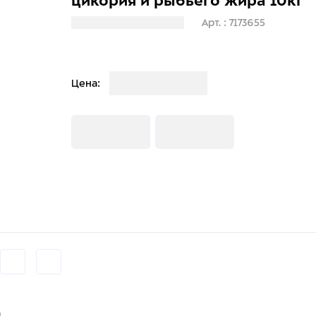
цикория и рыбьего жира 10кг
Загрузка информации
Арт. : 7173655
Загрузка
Цена:
Загрузка
Загрузка
и