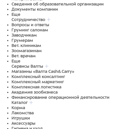
Сведения об образовательной организации
Документы компании
Еще
Сотрудничество
Вопросы и ответы
Груминг салонам
Заводчикам
Грумерам
Вет. клиникам
Зоомагазинам
Вет. врачам
Еще
Сервисы Валты
Магазины «Валта Cash&Carry»
Комплексный консалтинг
Комплексный маркетинг
Комплексная логистика
Академия зообизнеса
Финансирование операционной деятельности
Каталог
Корма
Лакомства
Игрушки
Аксессуары
Гигиена и уход