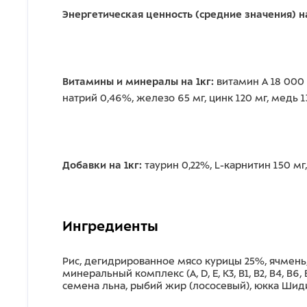
Энергетическая ценность (средние значения) на
Витамины и минералы на 1кг:
витамин А 18 000 
натрий 0,46%, железо 65 мг, цинк 120 мг, медь 13 
Добавки на 1кг:
таурин 0,22%, L-карнитин 150 мг,
Ингредиенты
Рис, дегидрированное мясо курицы 25%, ячмень
минеральный комплекс (А, D, E, К3, В1, В2, В4, В
семена льна, рыбий жир (лососевый), юкка Шидигер