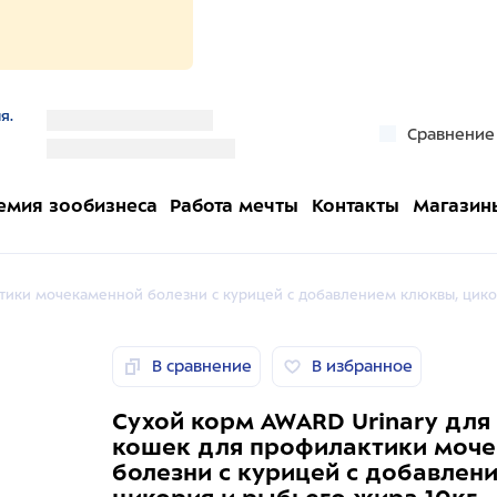
я.
''
Сравнение
''
емия зообизнеса
Работа мечты
Контакты
Магазин
тики мочекаменной болезни с курицей с добавлением клюквы, цико
В сравнение
В избранное
Сухой корм AWARD Urinary для
кошек для профилактики моч
болезни с курицей с добавлен