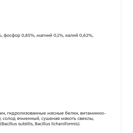
, фосфор 0,85%, магний 0,1%, калий 0,62%,
еин, гидролизованные мясные белки, витаминно-
та), солод ячменный, сушеная мякоть свеклы,
us subtilis, Bacillus licheniformis).