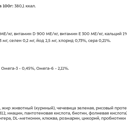
 100г:
380,1 ккал.
ME/кг, витамин D 900 ME/кг, витамин E 300 ME/кг, кальций 1%
мг, селен 0,2 мг, йод 2,5 мг, хлорид 0,73%, сера 0,21%.
 Омега-3 - 0,45%, Омега-6 - 2,11%.
, жир животный (куриный), чечевица зеленая, рисовый прот
6, В12, ниацин, пантотеновая кислота, биотин, фолиевая кисло
а, DL-метионин, клюква, розмарин, цикорий, пробиотики (Bacill