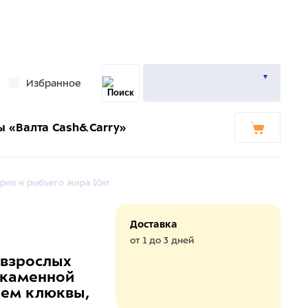
Избранное
ы «Валта Cash&Carry»
рия и рыбьего жира 10кг
Доставка
от 1 до 3 дней
 взрослых
екаменной
ием клюквы,