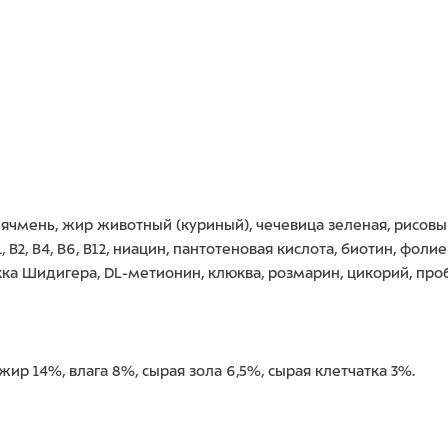
, ячмень, жир животный (куриный), чечевица зеленая, рисов
, В2, В4, В6, В12, ниацин, пантотеновая кислота, биотин, фол
 Шидигера, DL-метионин, клюква, розмарин, цикорий, пробиотики
жир 14%, влага 8%, сырая зола 6,5%, сырая клетчатка 3%.