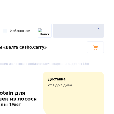
Избранное
ы «Валта Cash&Carry»
ошек из лосося с добавлением спаржи и ацеролы 15кг
Доставка
от 1 до 3 дней
tein для
ек из лосося
лы 15кг