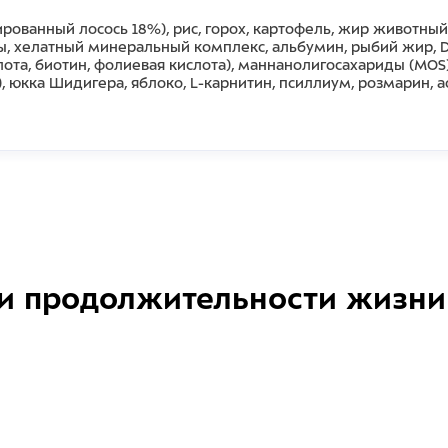
ированный лосось 18%), рис, горох, картофель, жир животны
ы, хелатный минеральный комплекс, альбумин, рыбий жир, DL
я кислота, биотин, фолиевая кислота), маннанолигосахариды (M
), юкка Шидигера, яблоко, L-карнитин, псиллиум, розмарин, 
и продолжительности жизни