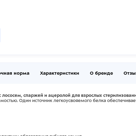
очная норма
Характеристики
О бренде
Отзы
 лососем, спаржей и ацеролой для взрослых стерилизова
мостью. Один источник легкоусвояемого белка обеспечива