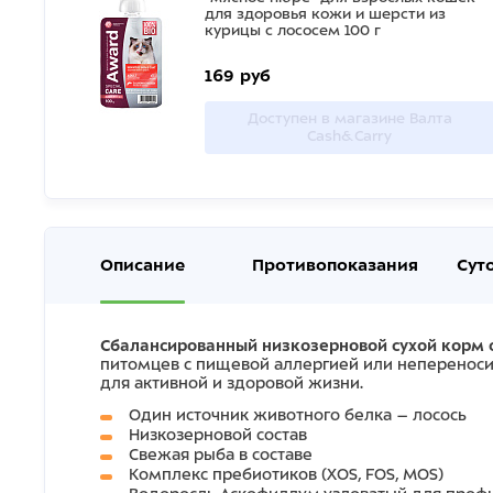
для здоровья кожи и шерсти из
курицы с лососем 100 г
169 руб
Доступен в магазине Валта
Cash&Carry
Описание
Противопоказания
Сут
Сбалансированный низкозерновой сухой корм с
питомцев с пищевой аллергией или непереноси
для активной и здоровой жизни.
Один источник животного белка – лосось
Низкозерновой состав
Свежая рыба в составе
Комплекс пребиотиков (
XOS
,
FOS
,
MOS
)