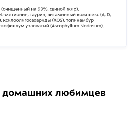
й (очищенный на 99%, свиной жир),
-метионин, таурин, витаминный комплекс (А, D,
OS), ксилоолигосахариды (ХOS), топинамбур
аскофиллум узловатый (Ascophyllum Nodosum),
домашних любимцев