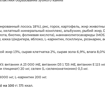
лактики образования зубного камня
ированный лосось 18%), рис, горох, картофель, жир животн
ы, хелатный минеральный комплекс, альбумин, рыбий жир, DL
я кислота, биотин, фолиевая кислота), маннанолигосахариды (M
), юкка Шидигера, яблоко, L-карнитин, псиллиум, розмарин, 
й жир 13%, сырая клетчатка 2%, сырая зола 6,9%, влага 8,0%,
):
витамин А 23 000 МЕ, витамин D3 1 725 МЕ, витамин Е 115 мг
и глицинат) 20 мг, селен (L-селенометионин) 0,3 мг.
8000 мг, L-карнитин 200 мг.
 на 100 г:
375 ккал.