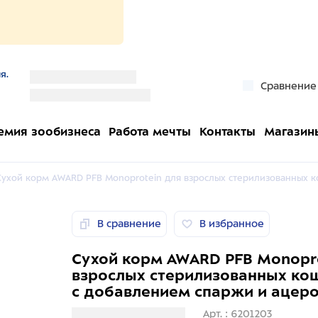
я.
''
Сравнение
''
емия зообизнеса
Работа мечты
Контакты
Магазин
Сухой корм AWARD PFB Monoprotein для взрослых стерилизованных к
В сравнение
В избранное
Сухой корм AWARD PFB Monopro
взрослых стерилизованных кош
с добавлением спаржи и ацеро
Загрузка информации
Арт. : 6201203