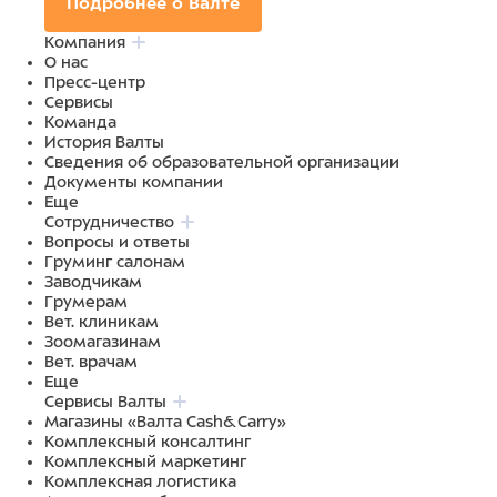
Подробнее о Валте
Компания
О нас
Пресс-центр
Сервисы
Команда
История Валты
Сведения об образовательной организации
Документы компании
Еще
Сотрудничество
Вопросы и ответы
Груминг салонам
Заводчикам
Грумерам
Вет. клиникам
Зоомагазинам
Вет. врачам
Еще
Сервисы Валты
Магазины «Валта Cash&Carry»
Комплексный консалтинг
Комплексный маркетинг
Комплексная логистика