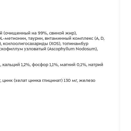
ый (очищенный на 99%, свиной жир),
-метионин, таурин, витаминный комплекс (А, D,
OS), ксилоолигосахариды (ХOS), топинамбур
аскофиллум узловатый (Ascophyllum Nodosum),
 кальций 1,2%, фосфор 1,1%, магний 0,1%, натрий
, цинк (хелат цинка глицинат) 130 мг, железо