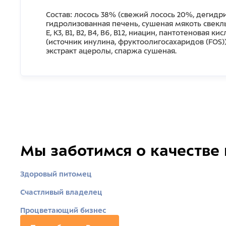
Состав: лосось 38% (свежий лосось 20%, дегидр
гидролизованная печень, сушеная мякоть свекл
E, К3, В1, В2, В4, В6, В12, ниацин, пантотенова
(источник инулина, фруктоолигосахаридов (FOS)
экстракт ацеролы, спаржа сушеная.
Мы заботимся о качестве
Здоровый питомец
Счастливый владелец
Процветающий бизнес