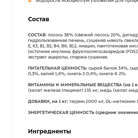
Водоросль Аскофиллум узловатый для профи
Состав
СОСТАВ:
лосось 38% (свежий лосось 20%, дегидр
гидролизованная печень, сушеная мякоть свекл
E, К3, В1, В2, В4, В6, В12, ниацин, пантотенова
(источник инулина, фруктоолигосахаридов (FOS)
экстракт ацеролы, спаржа сушеная.
ПИТАТЕЛЬНАЯ ЦЕННОСТЬ:
сырой белок 34%, сыро
0,3%, калий 1,4%, омега-3 0,4%, омега-6 2%.
ВИТАМИНЫ И МИНЕРАЛЬНЫЕ ВЕЩЕСТВА (на 1 кг
(хелат железа глицинат) 135 мг, медь (хелат мед
ДОБАВКИ, на 1 кг:
таурин 1000 мг, DL-метионин 
ЭНЕРГЕТИЧЕСКАЯ ЦЕННОСТЬ (средние значения)
Ингредиенты