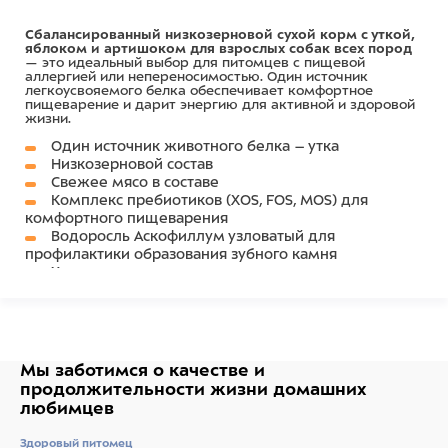
Сбалансированный низкозерновой сухой корм с уткой,
яблоком и артишоком для взрослых собак всех пород
— это идеальный выбор для питомцев с пищевой
аллергией или непереносимостью. Один источник
легкоусвояемого белка обеспечивает комфортное
пищеварение и дарит энергию для активной и здоровой
жизни.
Один источник животного белка – утка
Низкозерновой состав
Свежее мясо в составе
Комплекс пребиотиков (
XOS
,
FOS
,
MOS
) для
комфортного пищеварения
Водоросль Аскофиллум узловатый для
профилактики образования зубного камня
Хондропротекторы для здоровья суставов
Состав
Мы заботимся о качестве
и
СОСТАВ:
утка 41% (дегидрированное мясо утки 26%,
продолжительности жизни
домашних
свежее мясо утки 15%), рис, горох, картофель, жир
любимцев
животный (очищенный на 99%, свиной жир), сушеная
мякоть свеклы, гидролизованная печень, пивные
Здоровый питомец