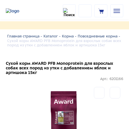
Главная страница -
Каталог -
Корма -
Повседневные корма -
Сухой корм AWARD PFB Monoprotein для взрослых собак всех
пород из утки с добавлением яблок и артишока 15кг
Сухой корм AWARD PFB Monoprotein для взрослых
собак всех пород из утки с добавлением яблок и
артишока 15кг
Арт.: 6201166