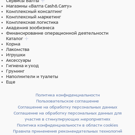
Сервисы Валты
Магазины «Валта Cash&Carry»
ЭНЕРГЕТИЧЕСКАЯ ЦЕННОСТЬ (средние значения) на
Комплексный консалтинг
100г
: 380 ккал.
Комплексный маркетинг
Комплексная логистика
Академия зообизнеса
Ингредиенты
Финансирование операционной деятельности
Каталог
Состав: утка 41% (дегидрированное мясо утки 26%,
Корма
свежее мясо утки 15%), рис, горох, картофель, жир
Лакомства
животный (очищенный на 99%, свиной жир), сушеная
Игрушки
мякоть свеклы, гидролизованная печень, пивные
Аксессуары
дрожжи, хелатный минеральный комплекс, семена
Гигиена и уход
льна, витаминный комплекс (А, D, E, К3, В1, В2, В4, В6,
Груминг
В12, ниацин, пантотеновая кислота, биотин, фолиевая
Наполнители и туалеты
кислота), рыбий жир, DL-метионин, таурин, яблоко,
Еще
маннанолигосахариды (MOS), ксилоолигосахариды
(ХOS), топинамбур (источник инулина,
Политика конфиденциальности
фруктоолигосахаридов (FOS)), юкка Шидигера,
Пользовательское соглашение
аскофиллум узловатый (Ascophyllum Nodosum),
Соглашение на обработку персональных данных
псиллиум, L-карнитин, глюкозамин, хондроитин,
Соглашение на обработку персональных данных для
артишок, розмарин, метилсульфанилметан (MSM).
участия в стимулирующих мероприятиях
Политика конфиденциальности в области cookies
Правила применения рекомендательных технологий