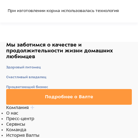
При изготовлении корма использовалась технология
3NRGY — сочетание полезных углеводов, дающее
длительный запас энергии и чувство сытости.
Мы заботимся о качестве
и
Корм обогащен полиненасыщенными жирными
продолжительности жизни
домашних
кислотами, которые повышают качество шерсти и
любимцев
укрепляют иммунитет.
Здоровый питомец
Счастливый владелец
Пробиотики и пребиотики помогают сохранять
Процветающий бизнес
естественный баланс кишечной микрофлоры и
Подробнее о Валте
способствуют оптимальному усвоению питательных
веществ.
Компания
О нас
Пресс-центр
Сервисы
Корм обогащен суперфудами: источниками клетчатки,
Команда
витаминов и пребиотиков. Без красителей и
История Валты