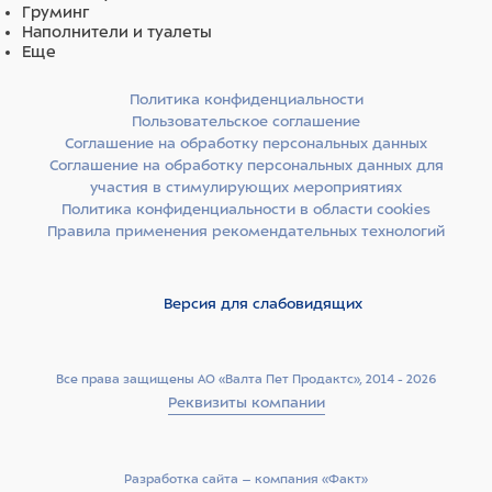
Груминг
Энергетическая ценность (средние значения) на 100г:
Наполнители и туалеты
Еще
370,6 ккал.
Политика конфиденциальности
Пользовательское соглашение
Витамины и минералы на 1кг:
витамин А 17 000 ME/кг,
Соглашение на обработку персональных данных
витамин D 900 ME/кг, витамин E 350 ME/кг, кальций 1,4%,
Соглашение на обработку персональных данных для
фосфор 0,9%, цинк 130 мг, медь 10 мг, железо 90 мг, йод
участия в стимулирующих мероприятиях
2,5 мг, селен 0,2 мг.
Политика конфиденциальности в области cookies
Правила применения рекомендательных технологий
Состав: добавки на 1кг: Глюкозамин 350 мг, Хондроитин
100 мг, L-карнитин 150 мг, Омега-3 0,25%, Омега-6 2,34%.
Версия для слабовидящих
Ингредиенты
Все права защищены АО «Валта Пет Продактс», 2014 - 2026
Дегидрированное мясо индейки 22%,
Реквизиты компании
дегидрированное мясо курицы 6%, рис, овес, жир
животный (свиной, куриный), чечевица зеленая,
гидролизованное мясо ягненка 4%, гидролизованные
мясные белки, сухие пивные дрожжи, витаминно-
Разработка сайта –­ компания «Факт»