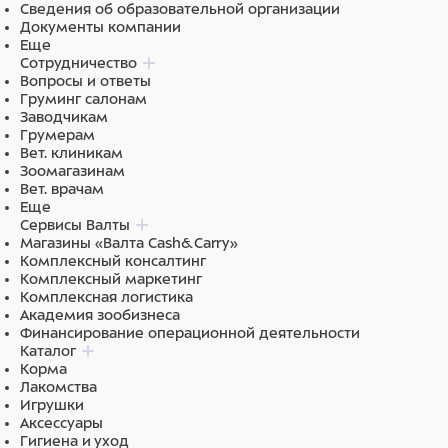
консервантов.
Сведения об образовательной организации
Документы компании
Еще
Сотрудничество
Состав
Вопросы и ответы
Груминг салонам
Заводчикам
Состав: дегидрированное мясо индейки 22%,
Грумерам
дегидрированное мясо курицы 6%, рис, овес, жир
Вет. клиникам
животный (свиной, куриный), чечевица зеленая,
Зоомагазинам
Вет. врачам
гидролизованное мясо ягненка 4%, гидролизованные
Еще
мясные белки, сухие пивные дрожжи, витаминно-
Сервисы Валты
минеральный комплекс (A, D, E, C, B1, B2, B4, B6, B12,
Магазины «Валта Cash&Carry»
ниацин, пантотеновая кислота, биотин, фолиевая
Комплексный консалтинг
кислота), яблоко, рыбий жир (лососевый), юкка
Комплексный маркетинг
Комплексная логистика
Шидигера, черника, цикорий, розмарин, пробиотики
Академия зообизнеса
(Bacillus subtilis, Baсillus licheniformis).
Финансирование операционной деятельности
Каталог
Корма
Лакомства
Питательная ценность:
сырой белок 25,0%, сырой жир
Игрушки
14,0%, влага 9,0%, сырая зола 7,5%, сырая клетчатка
Аксессуары
3,0%.
Гигиена и уход