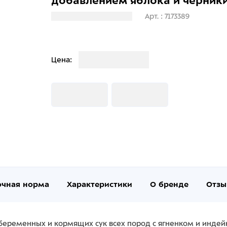
добавлением яблока и черники
Загрузка информации
Арт. : 7173389
Загрузка
Цена:
Загрузка
Загрузка
очная норма
Характеристики
О бренде
Отзы
беременных и кормящих сук всех пород с ягненком и индейк