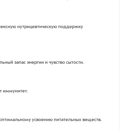
плексную нутрицевтическую поддержку
ный запас энергии и чувство сытости.
т иммунитет.
 оптимальному усвоению питательных веществ.