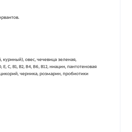
ервантов.
куриный), овес, чечевица зеленая,
, B1, B2, B4, B6, B12, ниацин, пантотеновая
 цикорий, черника, розмарин, пробиотики