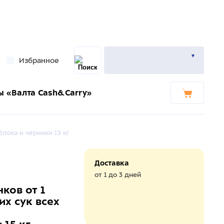
Избранное
ы «Валта Cash&Carry»
лока и черники 15 кг
Доставка
от 1 до 3 дней
ков от 1
х сук всех