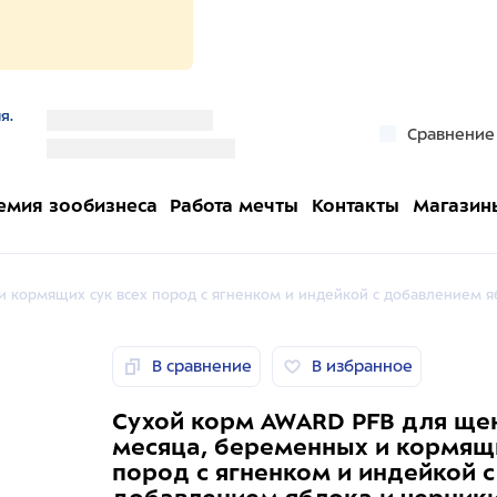
я.
''
Сравнение
''
емия зообизнеса
Работа мечты
Контакты
Магазин
и кормящих сук всех пород с ягненком и индейкой с добавлением яб
В сравнение
В избранное
Сухой корм AWARD PFB для щен
месяца, беременных и кормящи
пород с ягненком и индейкой с