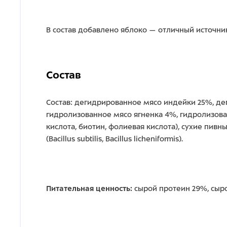
В состав добавлено яблоко — отличный источник
Состав
Состав: дегидрированное мясо индейки 25%, дег
гидролизованное мясо ягненка 4%, гидролизованн
кислота, биотин, фолиевая кислота), сухие пив
(Bacillus subtilis, Bacillus licheniformis).
Питательная ценность:
сырой протеин 29%, сырой