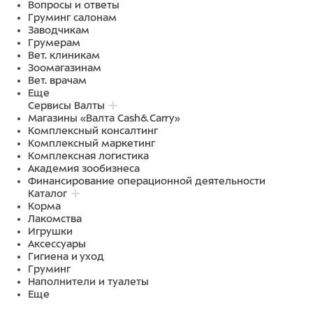
Вопросы и ответы
Груминг салонам
Заводчикам
Грумерам
Вет. клиникам
Зоомагазинам
Вет. врачам
Еще
Сервисы Валты
Магазины «Валта Cash&Carry»
Комплексный консалтинг
Комплексный маркетинг
Комплексная логистика
Академия зообизнеса
Финансирование операционной деятельности
Каталог
Корма
Лакомства
Игрушки
Аксессуары
Гигиена и уход
Груминг
Наполнители и туалеты
Еще