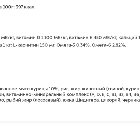
 100г:
397 ккал.
МЕ/кг, витамин D 1 100 МЕ/кг, витамин E 450 МЕ/кг, кальций 1
а 1 кг: L-карнитин 150 мг, Омега-3 0,34%, Омега-6 2,82%.
анное мясо курицы 10%, рис, жир животный (свиной, курины
витаминно-минеральный комплекс (A, D, E, C, B1, B2, B4, B6,
 рыбий жир (лососевый), юкка Шидигера, цикорий, черника, ро