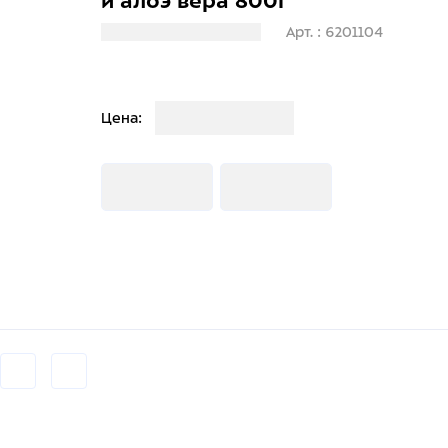
и алоэ вера 800г
Загрузка информации
Арт. : 6201104
Загрузка
Цена:
Загрузка
Загрузка