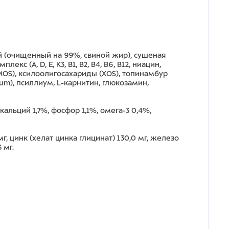
ый (очищенный на 99%, свиной жир), сушеная
(А, D, E, К3, В1, В2, В4, В6, В12, ниацин,
MOS), ксилоолигосахариды (ХOS), топинамбур
um), псиллиум, L-карнитин, глюкозамин,
кальций 1,7%, фосфор 1,1%, омега-3 0,4%,
мг, цинк (хелат цинка глицинат) 130,0 мг, железо
3 мг.