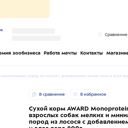
я.
''
Сравнение
''
емия зообизнеса
Работа мечты
Контакты
Магазин
 миниатюрных пород из лосося с добавлением семян льна и алоэ ве
В сравнение
В избранное
Сухой корм AWARD Monoprotei
взрослых собак мелких и мин
пород из лосося с добавление