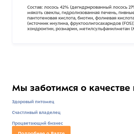
Состав: лосось 42% (дегидрированный лосось 27
мякоть свеклы, гидролизованная печень, пивные 
пантотеновая кислота, биотин, фолиевая кислот
(источник инулина, фруктоолигосахаридов (FOS)
хондроитин, розмарин, метилсульфанилметан (MS
Мы заботимся о качестве
Здоровый питомец
Счастливый владелец
Процветающий бизнес
Подробнее о Валте