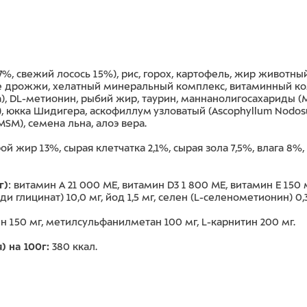
%, свежий лосось 15%), рис, горох, картофель, жир животн
дрожжи, хелатный минеральный комплекс, витаминный комплекс 
а), DL-метионин, рыбий жир, таурин, маннанолигосахариды (
), юкка Шидигера, аскофиллум узловатый (Ascophyllum Nodos
SM), семена льна, алоэ вера.
й жир 13%, сырая клетчатка 2,1%, сырая зола 7,5%, влага 8%, 
г)
: витамин А 21 000 МЕ, витамин D3 1 800 МЕ, витамин Е 150 
и глицинат) 10,0 мг, йод 1,5 мг, селен (L-селенометионин) 0,
н 150 мг, метилсульфанилметан 100 мг, L-карнитин 200 мг.
 на 100г:
380 ккал.