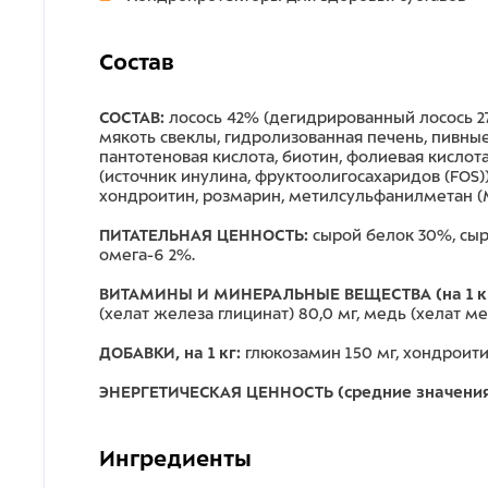
Состав
СОСТАВ:
лосось 42% (дегидрированный лосось 27
мякоть свеклы, гидролизованная печень, пивные 
пантотеновая кислота, биотин, фолиевая кислот
(источник инулина, фруктоолигосахаридов (FOS)
хондроитин, розмарин, метилсульфанилметан (M
ПИТАТЕЛЬНАЯ ЦЕННОСТЬ:
сырой белок 30%, сыро
омега-6 2%.
ВИТАМИНЫ И МИНЕРАЛЬНЫЕ ВЕЩЕСТВА (на 1 к
(хелат железа глицинат) 80,0 мг, медь (хелат мед
ДОБАВКИ, на 1 кг:
глюкозамин 150 мг, хондроити
ЭНЕРГЕТИЧЕСКАЯ ЦЕННОСТЬ (средние значения)
Ингредиенты