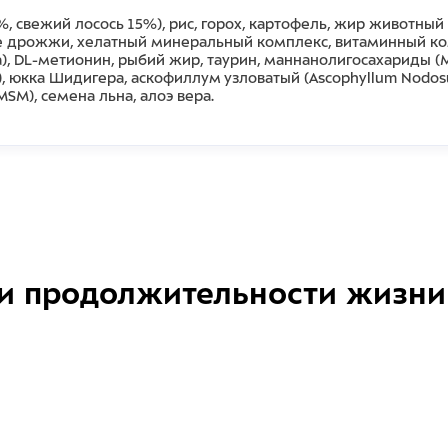
%, свежий лосось 15%), рис, горох, картофель, жир животны
дрожжи, хелатный минеральный комплекс, витаминный комплекс 
а), DL-метионин, рыбий жир, таурин, маннанолигосахариды (
), юкка Шидигера, аскофиллум узловатый (Ascophyllum Nodos
M), семена льна, алоэ вера.
и продолжительности жизни