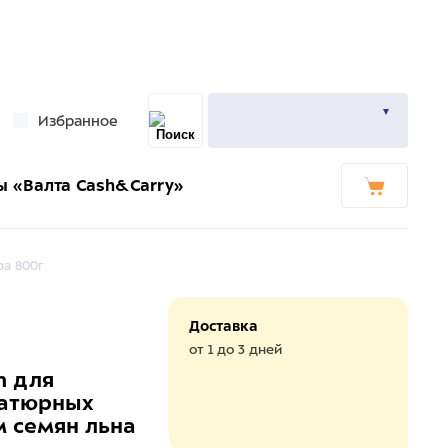
Избранное
ы «Валта Cash&Carry»
ра 800г
Доставка
от 1 до 3 дней
n для
иатюрных
м семян льна