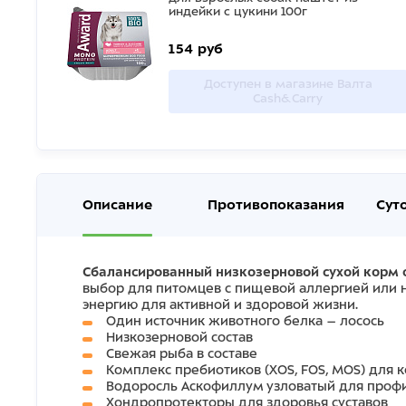
индейки с цукини 100г
154 руб
Доступен в магазине Валта
Cash&Carry
Описание
Противопоказания
Сут
Сбалансированный низкозерновой сухой корм с
выбор для питомцев с пищевой аллергией или 
энергию для активной и здоровой жизни.
Один источник животного белка – лосось
Низкозерновой состав
Свежая рыба в составе
Комплекс пребиотиков (XOS, FOS, MOS) для
Водоросль Аскофиллум узловатый для профи
Хондропротекторы для здоровья суставов