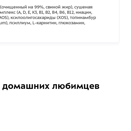
й (очищенный на 99%, свиной жир), сушеная
(А, D, E, К3, В1, В2, В4, В6, В12, ниацин,
MOS), ксилоолигосахариды (ХOS), топинамбур
um), псиллиум, L-карнитин, глюкозамин,
домашних любимцев