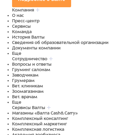
Компания
О нас
Пресс-центр
Сервисы
Команда
История Валты
Сведения об образовательной организации
Документы компании
Еще
Сотрудничество
Вопросы и ответы
Груминг салонам
Заводчикам
Грумерам
Вет. клиникам
Зоомагазинам
Вет. врачам
Еще
Сервисы Валты
Магазины «Валта Cash&Carry»
Комплексный консалтинг
Комплексный маркетинг
Комплексная логистика
Академия зообизнеса