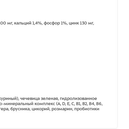
00 мг, кальций 1,4%, фосфор 1%, цинк 130 мг,
куриный), чечевица зеленая, гидролизованное
еральный комплекс (A, D, E, C, B1, B2, B4, B6,
гера, брусника, цикорий, розмарин, пробиотики