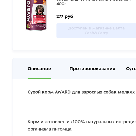
400г
277 руб
Доступен в магазине Валта
Cash&Carry
Описание
Противопоказания
Сут
Сухой корм AWARD для взрослых собак мелких 
Корм изготовлен из 100% натуральных ингред
организма питомца.