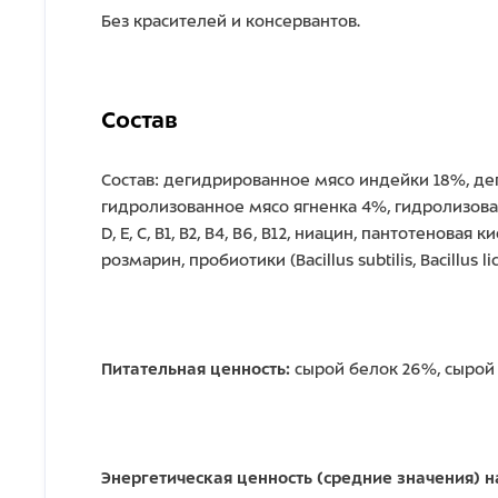
Без красителей и консервантов.
Состав
Состав: дегидрированное мясо индейки 18%, дег
гидролизованное мясо ягненка 4%, гидролизов
D, E, C, B1, B2, B4, B6, B12, ниацин, пантотенов
розмарин, пробиотики (Bacillus subtilis, Bacillus li
Питательная ценность:
сырой белок 26%, сырой ж
Энергетическая ценность (средние значения) на