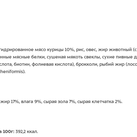
идрированное мясо курицы 10%, рис, овес, жир животный (св
анные мясные белки, сушеная мякоть свеклы, сухие пивные
ая кислота, биотин, фолиевая кислота), брокколи, рыбий жир (л
cheniformis).
ир 17%, влага 9%, сырая зола 7%, сырая клетчатка 2%.
 100г:
392,2 ккал.