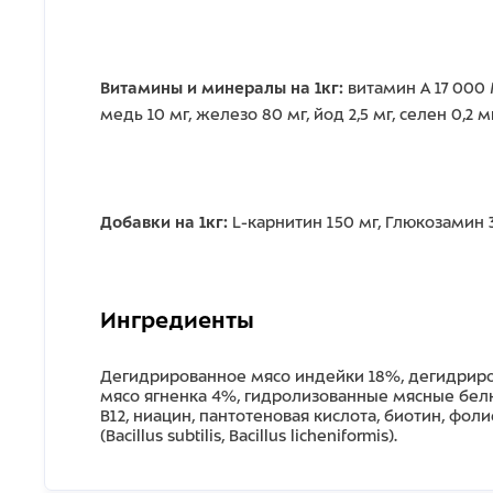
Витамины и минералы на 1кг:
витамин А 17 000 M
медь 10 мг, железо 80 мг, йод 2,5 мг, селен 0,2 
Добавки на 1кг:
L-карнитин 150 мг, Глюкозамин 3
Ингредиенты
Дегидрированное мясо индейки 18%, дегидриров
мясо ягненка 4%, гидролизованные мясные белки,
B12, ниацин, пантотеновая кислота, биотин, фол
(Bacillus subtilis, Bacillus licheniformis).