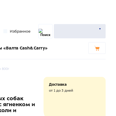
Избранное
ы «Валта Cash&Carry»
 800г
Доставка
от 1 до 3 дней
ых собак
 ягненком и
коли и