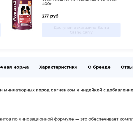
400г
277 руб
Доступен в магазине Валта
Cash&Carry
очная норма
Характеристики
О бренде
Отзы
и миниатюрных пород с ягненком и индейкой с добавление
иентов по инновационной формуле — это обеспечивает ком