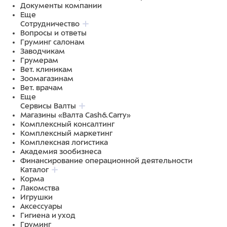
Документы компании
Еще
Сотрудничество
Вопросы и ответы
Груминг салонам
Заводчикам
Грумерам
Вет. клиникам
Зоомагазинам
Вет. врачам
Еще
Сервисы Валты
Магазины «Валта Cash&Carry»
Комплексный консалтинг
Комплексный маркетинг
Комплексная логистика
Академия зообизнеса
Финансирование операционной деятельности
Каталог
Корма
Лакомства
Игрушки
Аксессуары
Гигиена и уход
Груминг