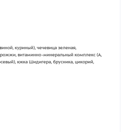
иной, куриный), чечевица зеленая,
 дрожжи, витаминно-минеральный комплекс (A,
ососевый), юкка Шидигера, брусника, цикорий,