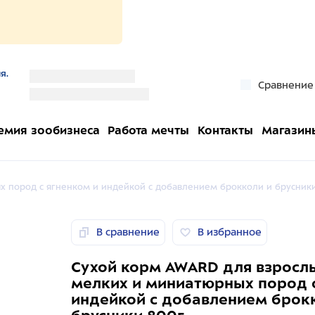
я.
''
Сравнение
''
емия зообизнеса
Работа мечты
Контакты
Магазин
х пород с ягненком и индейкой с добавлением брокколи и брусники
В сравнение
В избранное
Сухой корм AWARD для взросл
мелких и миниатюрных пород с
индейкой с добавлением брок