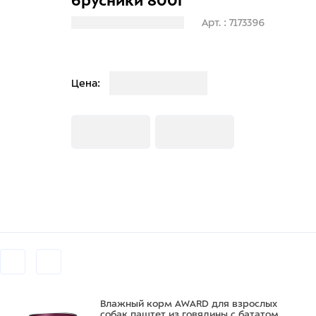
брусники 800г
Загрузка информации
Арт. : 7173396
Загрузка
Цена:
Загрузка
Загрузка
Влажный корм AWARD для взрослых
собак паштет из говядины с бататом