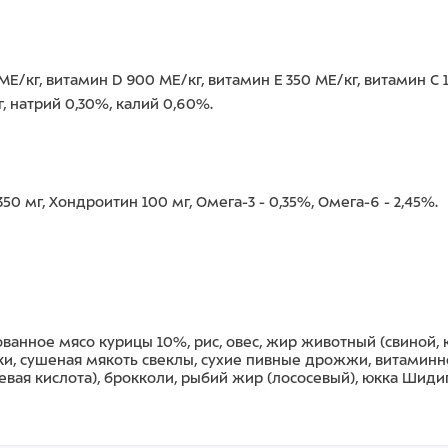
E/кг, витамин D 900 ME/кг, витамин E 350 ME/кг, витамин С 1
мг, натрий 0,30%, калий 0,60%.
50 мг, Хондроитин 100 мг, Омега-3 - 0,35%, Омега-6 - 2,45%.
анное мясо курицы 10%, рис, овес, жир животный (свиной, 
 сушеная мякоть свеклы, сухие пивные дрожжи, витаминно-мин
иевая кислота), брокколи, рыбий жир (лососевый), юкка Шиди