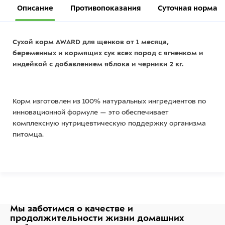
Описание
Противопоказания
Суточная норма
Сухой корм AWARD для щенков от 1 месяца,
беременных и кормящих сук всех пород с ягненком и
индейкой с добавлением яблока и черники 2 кг.
Корм изготовлен из 100% натуральных ингредиентов по
инновационной формуле — это обеспечивает
комплексную нутрицевтическую поддержку организма
питомца.
При изготовлении корма использовалась технология
3NRGY — сочетание полезных углеводов, дающее
длительный запас энергии и чувство сытости.
Мы заботимся о качестве
и
продолжительности жизни
домашних