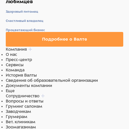
любимцев
Корм обогащен полиненасыщенными жирными
кислотами, которые повышают качество шерсти и
Здоровый питомец
укрепляют иммунитет.
Счастливый владелец
Процветающий бизнес
Пробиотики и пребиотики помогают сохранять
Подробнее о Валте
естественный баланс кишечной микрофлоры и
Компания
способствуют оптимальному усвоению питательных
О нас
веществ.
Пресс-центр
Сервисы
Команда
История Валты
В состав добавлено яблоко — отличный источник
Сведения об образовательной организации
клетчатки, улучшающий работу ЖКТ.
Документы компании
Еще
Сотрудничество
Вопросы и ответы
Без красителей и консервантов.
Груминг салонам
Заводчикам
Грумерам
Вет. клиникам
Состав
Зоомагазинам