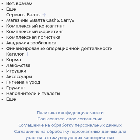
Вет. врачам
Еще
Состав: дегидрированное мясо индейки 25%,
Сервисы Валты
дегидрированное мясо курицы 10%, рис, жир животный
Магазины «Валта Cash&Carry»
(свиной, куриный), овес, чечевица зеленая,
Комплексный консалтинг
гидролизованное мясо ягненка 4%, гидролизованные
Комплексный маркетинг
Комплексная логистика
мясные белки, витаминно-минеральный комплекс (A, D,
Академия зообизнеса
E, C, B1, B2, B4, B6, B12, ниацин, пантотеновая кислота,
Финансирование операционной деятельности
биотин, фолиевая кислота), сухие пивные дрожжи,
Каталог
яблоко, рыбий жир (лососевый), юкка Шидигера,
Корма
Лакомства
цикорий, черника, розмарин, пробиотики (Bacillus subtilis,
Игрушки
Bacillus licheniformis).
Аксессуары
Гигиена и уход
Груминг
Наполнители и туалеты
Питательная ценность:
сырой протеин 29%, сырой жир
Еще
19%, влага 9%, сырая зола 7,5%, сырая клетчатка 2,5%.
Политика конфиденциальности
Пользовательское соглашение
Соглашение на обработку персональных данных
Энергетическая ценность (средние значения) на 100г:
Соглашение на обработку персональных данных для
397 ккал.
участия в стимулирующих мероприятиях