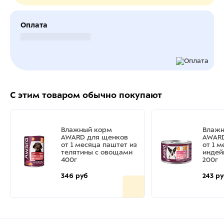
Оплата
Безналичный расчет
С этим товаром обычно покупают
Влажный корм
Влажн
AWARD для щенков
AWARD
от 1 месяца паштет из
от 1 
телятины с овощами
индей
400г
200г
346 руб
243 р