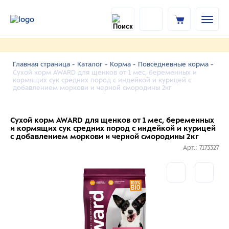
Главная страница -
Каталог -
Корма -
Повседневные корма -
Сухой корм AWARD для щенков от 1 мес, беременных и
кормящих сук средних пород с индейкой и курицей с
добавлением моркови и черной смородины 2кг
Сухой корм AWARD для щенков от 1 мес, беременных
и кормящих сук средних пород с индейкой и курицей
с добавлением моркови и черной смородины 2кг
Арт.: 7173327