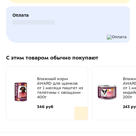
Оплата
Безналичный расчет
С этим товаром обычно покупают
Влажный корм
Влажн
AWARD для щенков
AWARD
от 1 месяца паштет из
от 1 
телятины с овощами
индей
400г
200г
346 руб
243 р