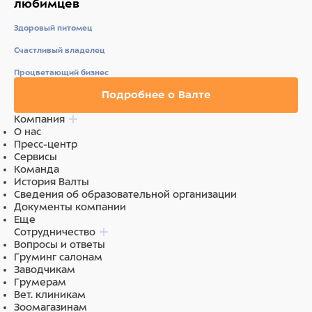
любимцев
Корм обогащен полиненасыщенными жирными
кислотами, которые повышают качество шерсти и
Здоровый питомец
укрепляют иммунитет.
Счастливый владелец
Процветающий бизнес
Пробиотики и пребиотики помогают сохранять
Подробнее о Валте
естественный баланс кишечной микрофлоры и
Компания
способствуют оптимальному усвоению питательных
О нас
веществ.
Пресс-центр
Сервисы
Команда
История Валты
В состав добавлена морковь — отличный источник
Сведения об образовательной организации
клетчатки, улучшающий работу ЖКТ.
Документы компании
Еще
Сотрудничество
Вопросы и ответы
Без красителей и консервантов.
Груминг салонам
Заводчикам
Грумерам
Вет. клиникам
Состав
Зоомагазинам