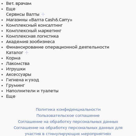
Вет. врачам
Еще
Состав: дегидрированное мясо курицы 20%,
Сервисы Валты
дегидрированное мясо индейки 15%, рис, жир животный
Магазины «Валта Cash&Carry»
(свиной, куриный), овес, чечевица зеленая,
Комплексный консалтинг
гидролизованные мясные белки, витаминно-
Комплексный маркетинг
Комплексная логистика
минеральный комплекс (A, D, E, C, B1, B2, B4, B6, B12,
Академия зообизнеса
ниацин, пантотеновая кислота, биотин, фолиевая
Финансирование операционной деятельности
кислота), сухие пивные дрожжи, яблоко, морковь, рыбий
Каталог
жир (лососевый), юкка Шидигера, цикорий, черная
Корма
Лакомства
смородина, розмарин, пробиотики (Bacillus subtilis,
Игрушки
Bacillus licheniformis).
Аксессуары
Гигиена и уход
Груминг
Наполнители и туалеты
Питательная ценность:
сырой протеин 29%, сырой жир
Еще
19%, влага 9%, сырая зола 7,5%, сырая клетчатка 2,5%.
Политика конфиденциальности
Пользовательское соглашение
Соглашение на обработку персональных данных
Энергетическая ценность (средние значения) на 100г:
Соглашение на обработку персональных данных для
397 ккал.
участия в стимулирующих мероприятиях