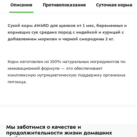
Описание
Противопоказания
Суточная норма
Сухой корм AWARD для щенков от 1 мес, беременных и
кормящих сук средних пород с индейкой и курицей с
добавлением моркови и черной смородины 2 кг.
Корм изготовлен из 100% натуральных ингредиентов по
инновационной формуле — это обеспечивает
комплексную нутрицевтическую поддержку организма
питомца.
При изготовлении корма использовалась технология
3NRGY — сочетание полезных углеводов, дающее
длительный запас энергии и чувство сытости.
Мы заботимся о качестве
и
продолжительности жизни
домашних