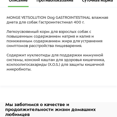
Описание
Противопоказания
Суточная норма
MONGE VETSOLUTION Dog GASTROINTESTINAL влажная
диета для собак Гастроинтестинал 400 г.
Легкоусвояемый корм для взрослых собак с
повышенным содержанием натрия и калия и
пониженным содержанием жира для устранения
симптомов расстройства пищеварения.
Содержит нуклеотиды для поддержки иммунной
системы, конский каштан для здоровья кишечника,
ксилоолигосахариды (X.O.S.) для защиты кишечной
микробиоты.
Состав
Тунец (соответствует 100% использованного мяса),
картофельный крахмал, рыбий жир (масло лосося
2%), дрожжевые продукты (гидролизованные
Мы заботимся о качестве
и
дрожжи 1%, из которых свободные нуклеотиды 44%),
продолжительности жизни
домашних
минеральные вещества, ксилоолигосахариды (X.O.S.
любимцев