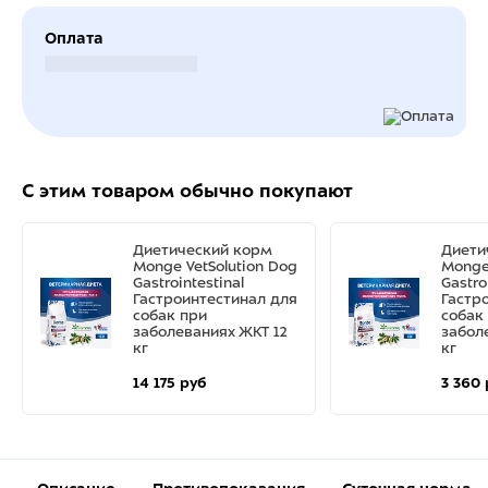
Оплата
Безналичный расчет
С этим товаром обычно покупают
Диетический корм
Диети
Monge VetSolution Dog
Monge
Gastrointestinal
Gastro
Гастроинтестинал для
Гастр
собак при
собак
заболеваниях ЖКТ 12
забол
кг
кг
14 175 руб
3 360