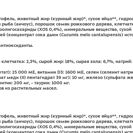
офель, животный жир (куриный жир)*, сухое яйцо**, гидро
рыба (анчоус), порошок семян рожкового дерева, клетчатк
оолигосахариды (XOS 0,4%), минеральные вещества, сухой 
й (концентрат сока дыни (Cucumis melo cantalupensis) ис
антиоксиданты.
клетчатка: 2,3%, сырой жир: 18%, сырая зола: 6,7%, натрий: 
ат): 25 000 МЕ, витамин D3: 1600 МЕ, селен (селенит натрия
т меди (II) пентагидрат 39 мг): 10 мг, железо (сульфата жел
итин: 200 мг, - таурин: 1000 мг.
в из растительных масел.
офель, животный жир (куриный жир)*, сухое яйцо**, гидро
рыба (анчоус), порошок семян рожкового дерева, клетчатк
оолигосахариды (XOS 0,4%), минеральные вещества, сухой 
й (концентрат сока дыни (Cucumis melo cantalupensis) ис