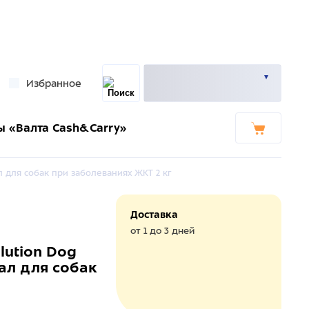
Избранное
ы «Валта Cash&Carry»
л для собак при заболеваниях ЖКТ 2 кг
Доставка
от 1 до 3 дней
lution Dog
нал для собак