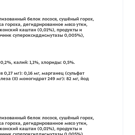
лизованный белок лосося, сушёный горох,
а гороха, дегидрированное мясо утки,
конский каштан (0,01%), продукты и
точник супероксиддисмутазы 0,005%),
0,2%, калий: 1,1%, хлориды: 0,5%.
 0,27 мг): 0,16 мг, марганец (сульфат
еза (II) моногидрат 249 мг): 82 мг, йод
лизованный белок лосося, сушёный горох,
а гороха, дегидрированное мясо утки,
конский каштан (0,01%), продукты и
точник супероксиддисмутазы 0,005%),