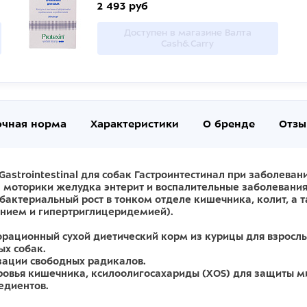
2 493 руб
Доступен в магазине Валта
Cash&Carry
очная норма
Характеристики
О бренде
Отзы
astrointestinal для собак Гастроинтестинал при заболева
ва моторики желудка энтерит и воспалительные заболевани
бактериальный рост в тонком отделе кишечника, колит, а 
ением и гипертриглицеридемией).
норационный сухой диетический корм из курицы для взрослых
ых собак.
зации свободных радикалов.
оровья кишечника, ксилоолигосахариды (XOS) для защиты
едиентов.