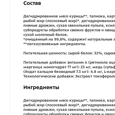
Состав
Дегидрированное мясо курицы**, тапиока, карт
рыбий жир (лососевый жир)*, дегидрированная 
пивные дрожжи, сухая свекольная пульпа, ксил
субпродукты обработки свежих фруктов и овоще
сухой молочный белок.
*очищенный на 99,6%, содержит натуральные 
360
**легкоусвояемые ингредиенты.
Питательная ценность:
сырой белок: 32%, сырая 
Питательные добавки:
витамин А (ретинола ацет
марганца моногидрат 77 мг): 25 мг, медь (сульфа
(йодат кальция безводный 7.3 мг): 4.8 мг, L-карн
Технологические добавки: Экстракт токофероло
Ингредиенты
Дегидрированное мясо курицы**, тапиока, карт
рыбий жир (лососевый жир)*, дегидрированная 
пивные дрожжи, сухая свекольная пульпа, ксил
субпродукты обработки свежих фруктов и овоще