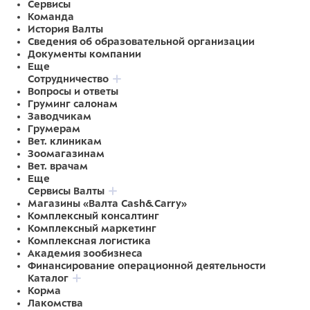
Сервисы
Команда
История Валты
Сведения об образовательной организации
Документы компании
Еще
Сотрудничество
Вопросы и ответы
Груминг салонам
Заводчикам
Грумерам
Вет. клиникам
Зоомагазинам
Вет. врачам
Еще
Сервисы Валты
Магазины «Валта Cash&Carry»
Комплексный консалтинг
Комплексный маркетинг
Комплексная логистика
Академия зообизнеса
Финансирование операционной деятельности
Каталог
Корма
Лакомства