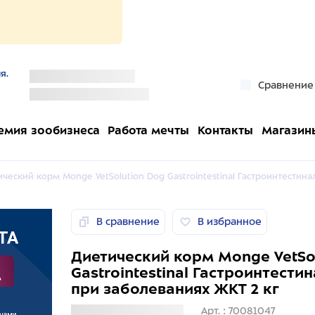
я.
''
Сравнение
''
емия зообизнеса
Работа мечты
Контакты
Магазин
ческий корм Monge VetSolution Dog Gastrointestinal Гастроинтестина
В сравнение
В избранное
Диетический корм Monge VetSo
Gastrointestinal Гастроинтести
при заболеваниях ЖКТ 2 кг
Загрузка информации
Арт. : 70081047