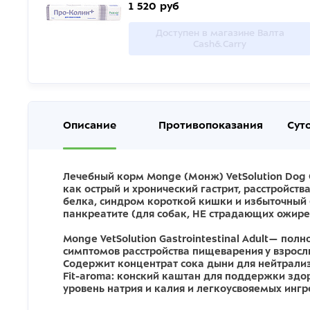
1 520 руб
Доступен в магазине Валта
Cash&Carry
Описание
Противопоказания
Сут
Лечебный корм Monge (Монж) VetSolution Dog G
как острый и хронический гастрит, расстройст
белка, синдром короткой кишки и избыточный 
панкреатите (для собак, НЕ страдающих ожир
Monge VetSolution Gastrointestinal Adult— пол
симптомов расстройства пищеварения у взросл
Содержит концентрат сока дыни для нейтрали
Fit-aroma: конский каштан для поддержки зд
уровень натрия и калия и легкоусвояемых ингр