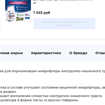
кг
7 023 руб
Доступен в магазине Валта
Cash&Carry
очная норма
Характеристики
О бренде
Отзы
ка для нормализации микрофлоры желудочно-кишечного тра
тика в составе улучшает состояние кишечной микрофлоры, 
я диареи.
нимает воспаление слизистых желудочно-кишечного тракта.
-дозаторе в форме пасты со вкусом говядины.