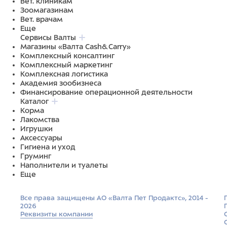
Вет. клиникам
Зоомагазинам
Вет. врачам
Еще
Сервисы Валты
Магазины «Валта Cash&Carry»
Комплексный консалтинг
Комплексный маркетинг
Комплексная логистика
Академия зообизнеса
Финансирование операционной деятельности
Каталог
Корма
Лакомства
Игрушки
Аксессуары
Гигиена и уход
Груминг
Наполнители и туалеты
Еще
Все права защищены АО «Валта Пет Продактс», 2014 -
2026
Реквизиты компании