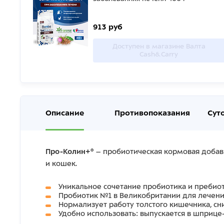
913 руб
Доступен в магазине Валта
Cash&Carry
Описание
Противопоказания
Сут
Про-Колин+®
– пробиотическая кормовая добав
и кошек.
Уникальное сочетание пробиотика и пребио
Пробиотик №1 в Великобритании для лечени
Нормализует работу толстого кишечника, с
Удобно использовать: выпускается в шприце