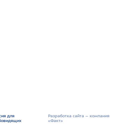
сия для
Разработка сайта –­ компания
бовидящих
«Факт»