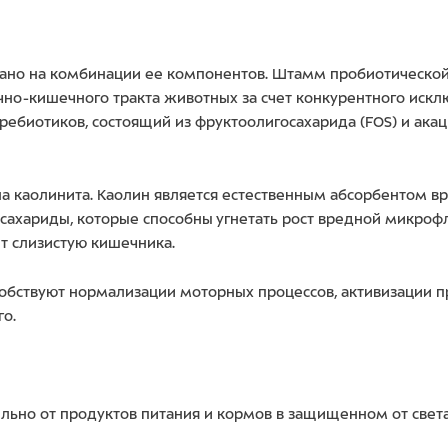
но на комбинации ее компонентов. Штамм пробиотической б
но-кишечного тракта животных за счет конкурентного искл
ебиотиков, состоящий из фруктоолигосахарида (FOS) и акац
ла каолинита. Каолин является естественным абсорбентом в
сахариды, которые способны угнетать рост вредной микрофл
т слизистую кишечника.
бствуют нормализации моторных процессов, активизации п
о.
льно от продуктов питания и кормов в защищенном от света