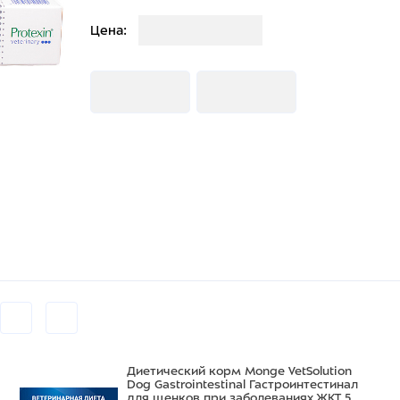
Загрузка
Цена:
Загрузка
Загрузка
Диетический корм Monge VetSolution
Dog Gastrointestinal Гастроинтестинал
для щенков при заболеваниях ЖКТ 5