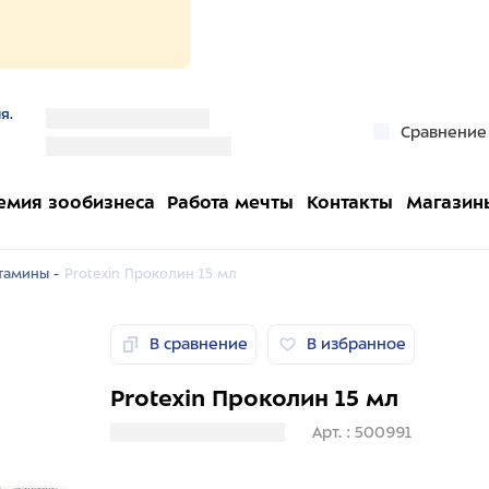
я.
''
Сравнение
''
емия зообизнеса
Работа мечты
Контакты
Магазин
тамины -
Protexin Проколин 15 мл
В сравнение
В избранное
Protexin Проколин 15 мл
Загрузка информации
Арт. : 500991