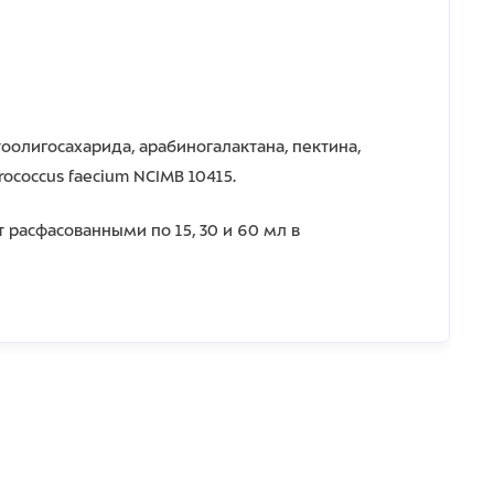
тоолигосахарида, арабиногалактана, пектина,
ococcus faecium NCIMB 10415.
 расфасованными по 15, 30 и 60 мл в