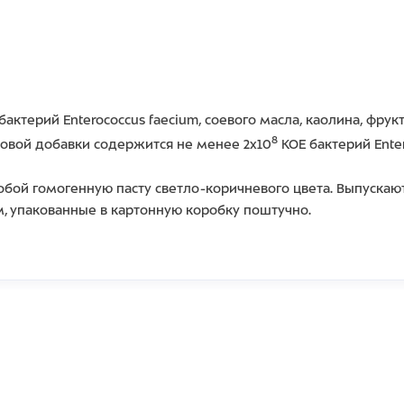
ктерий Enterococcus faecium, соевого масла, каолина, фрук
8
вой добавки содержится не менее 2х10
КОЕ бактерий Enter
бой гомогенную пасту светло-коричневого цвета. Выпускают
, упакованные в картонную коробку поштучно.