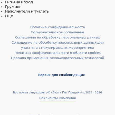
дробленый рис, тапиока, прежелатинизированный
Гигиена и уход
рис, цельный яичный порошок (куриный), сушеный
Груминг
антарктический криль (Euphasia superba) 4%
Наполнители и туалеты
(источник астаксантина), лигноцеллюлоза, куриный
Еще
жир (очищенный 99,8%), гидролизованные белки
океанической рыбы (в том числе треска), хлорид
Политика конфиденциальности
натрия, витамины и минеральные вещества, DL-
Пользовательское соглашение
метионин, дрожжи торула, масло водорослей 1%
(источник докозагексаеновой кислоты (DHA),
Соглашение на обработку персональных данных
эйкозапентаеновой кислоты (EPA)), хлорид калия,
Соглашение на обработку персональных данных для
псиллиум, ксилоолигосахариды (XOS) 0,4%, сушеные
участия в стимулирующих мероприятиях
микроводоросли (Spirulina platensis) 0,4% (источник
Политика конфиденциальности в области cookies
сульфатированных полисахаридов (SPS)), L-таурин,
Правила применения рекомендательных технологий
консерванты и натуральные антиоксиданты.
Технологические добавки: экстракт розмарина, смесь
токоферолов и лимонной кислоты.
Версия для слабовидящих
Все права защищены АО «Валта Пет Продактс», 2014 - 2026
Реквизиты компании