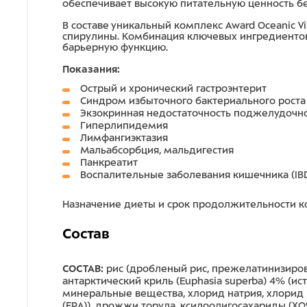
обеспечивает высокую питательную ценность б
В составе уникальный комплекс
Award
Oceanic
Vi
спирулины. Комбинация ключевых ингредиенто
барьерную функцию.
Показания:
Остр
ый
и хронически
й
гастроэнтерит
Синдром избыточного бактериального роста
Экзокринная н
едостаточность поджелудоч
Гиперлипидемия
Лимфангиэктазия
Мальабсорбция, мальдигестия
Панкреатит
Воспалительн
ые
заболевани
я
кишечника (I
Назначение диеты и срок продолжительности 
Состав
CОСТАВ:
рис (дробленый рис, прежелатинизиров
антарктический криль (Euphasia superba) 4% (и
минеральные вещества, хлорид натрия, хлорид 
(EPA)), дрожжи торула, ксилоолигосахариды (XO