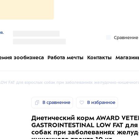
я.
''
Сравнение
''
емия зообизнеса
Работа мечты
Контакты
Магазин
LOW FAT для взрослых собак при заболеваниях желудочно-кишечного 
В сравнение
В избранное
Диетический корм AWARD VETE
GASTROINTESTINAL LOW FAT для
собак при заболеваниях желуд