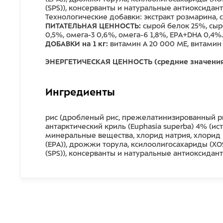
(SPS)), консерванты и натуральные антиоксидант
Технологические добавки: экстракт розмарина,
ПИТАТЕЛЬНАЯ ЦЕННОСТЬ:
сырой белок 25%, сыро
0,5%, омега-3 0,6%, омега-6 1,8%, EPA+DHA 0,4%
ДОБАВКИ на 1 кг:
витамин А 20 000 МЕ, витамин D3
ЭНЕРГЕТИЧЕСКАЯ ЦЕННОСТЬ (средние значения
Ингредиенты
рис (дробленый рис, прежелатинизированный ри
антарктический криль (Euphasia superba) 4% (и
минеральные вещества, хлорид натрия, хлорид 
(EPA)), дрожжи торула, ксилоолигосахариды (XO
(SPS)), консерванты и натуральные антиоксидан