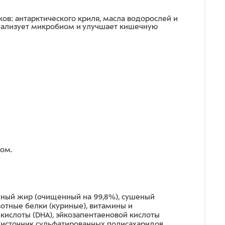
ов: антарктического криля, масла водорослей и
мализует микробиом и улучшает кишечную
ом.
риный жир (очищенный на 99,8%), сушеный
вотные белки (куриные), витамины и
кислоты (DHA), эйкозапентаеновой кислоты
% (источник сульфатированных полисахаридов