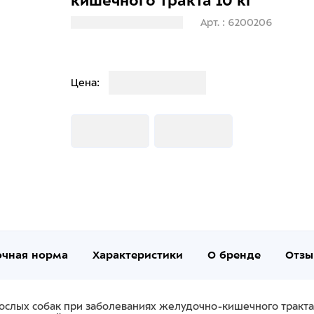
кишечного тракта 10 кг
Загрузка информации
Арт. : 6200206
Загрузка
Цена:
Загрузка
Загрузка
очная норма
Характеристики
О бренде
Отзы
ослых собак при заболеваниях желудочно-кишечного тракта