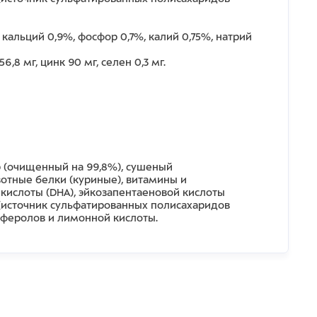
 кальций 0,9%, фосфор 0,7%, калий 0,75%, натрий
6,8 мг, цинк 90 мг, селен 0,3 мг.
р (очищенный на 99,8%), сушеный
вотные белки (куриные), витамины и
кислоты (DHA), эйкозапентаеновой кислоты
% (источник сульфатированных полисахаридов
коферолов и лимонной кислоты.