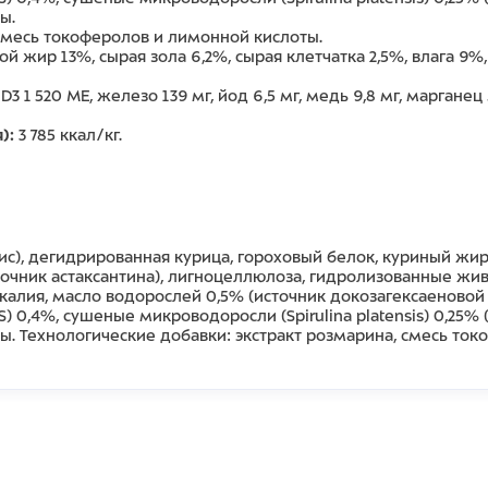
ы.
 смесь токоферолов и лимонной кислоты.
й жир 13%, сырая зола 6,2%, сырая клетчатка 2,5%, влага 9%,
.
 1 520 МЕ, железо 139 мг, йод 6,5 мг, медь 9,8 мг, марганец 5
):
3 785 ккал/кг.
с), дегидрированная курица, гороховый белок, куриный жи
сточник астаксантина), лигноцеллюлоза, гидролизованные жи
калия, масло водорослей 0,5% (источник докозагексаеновой 
S) 0,4%, сушеные микроводоросли (Spirulina platensis) 0,25
ты. Технологические добавки: экстракт розмарина, смесь то