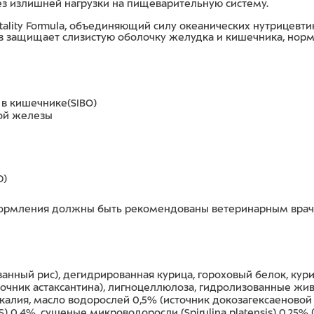
ез излишней нагрузки на пищеварительную систему.
tality
Formula
, объединяющий силу океанических нутрицевтик
в защищает слизистую оболочку желудка и кишечника, нор
 в кишечнике(
SIBO
)
ной железы
BD)
кормления должны быть рекомендованы ветеринарным врач
анный рис), дегидрированная курица, гороховый белок, ку
сточник астаксантина), лигноцеллюлоза, гидролизованные жи
калия, масло водорослей 0,5% (источник докозагексаеновой 
S) 0,4%, сушеные микроводоросли (Spirulina platensis) 0,25