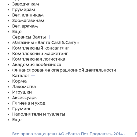
Заводчикам
Грумерам
Вет. клиникам
Зоомагазинам
Вет. врачам
Еще
Сервисы Валты
Магазины «Валта Cash&Carry»
Комплексный консалтинг
Комплексный маркетинг
Комплексная логистика
Академия зообизнеса
Финансирование операционной деятельности
Каталог
Корма
Лакомства
Игрушки
Аксессуары
Гигиена и уход
Груминг
Наполнители и туалеты
Еще
Все права защищены АО «Валта Пет Продактс», 2014 -