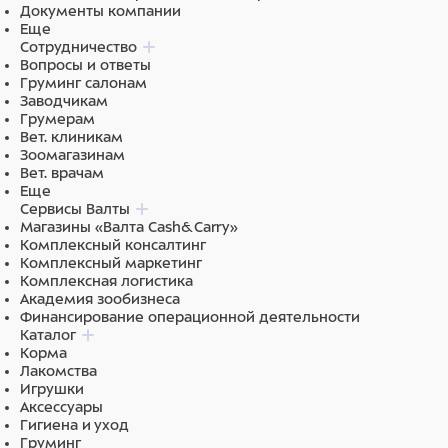
Документы компании
Еще
Сотрудничество
Вопросы и ответы
Груминг салонам
Заводчикам
Грумерам
Вет. клиникам
Зоомагазинам
Вет. врачам
Еще
Сервисы Валты
Магазины «Валта Cash&Carry»
Комплексный консалтинг
Комплексный маркетинг
Комплексная логистика
Академия зообизнеса
Финансирование операционной деятельности
Каталог
Корма
Лакомства
Игрушки
Аксессуары
Гигиена и уход
Груминг