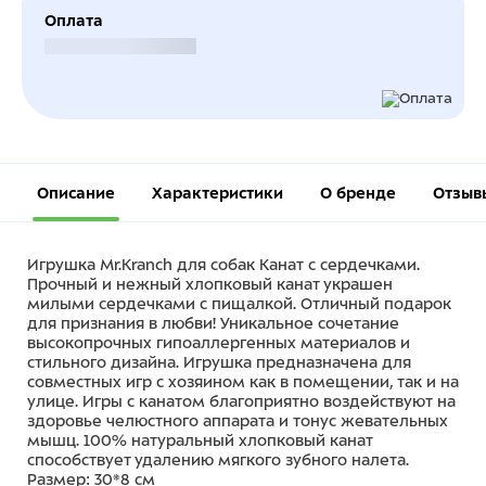
Оплата
Безналичный расчет
Описание
Характеристики
О бренде
Отзыв
Игрушка Mr.Kranch для собак Канат с сердечками.
Прочный и нежный хлопковый канат украшен
милыми сердечками с пищалкой. Отличный подарок
для признания в любви! Уникальное сочетание
высокопрочных гипоаллергенных материалов и
стильного дизайна. Игрушка предназначена для
совместных игр с хозяином как в помещении, так и на
улице. Игры с канатом благоприятно воздействуют на
здоровье челюстного аппарата и тонус жевательных
мышц. 100% натуральный хлопковый канат
способствует удалению мягкого зубного налета.
Размер: 30*8 см