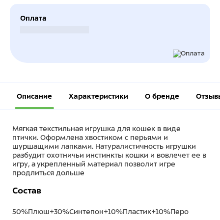
Оплата
Безналичный расчет
Описание
Характеристики
О бренде
Отзыв
Мягкая текстильная игрушка для кошек в виде
птички. Оформлена хвостиком с перьями и
шуршащими лапками. Натуралистичность игрушки
разбудит охотничьи инстинкты кошки и вовлечет ее в
игру, а укрепленный материал позволит игре
продлиться дольше
Состав
50%Плюш+30%Синтепон+10%Пластик+10%Перо