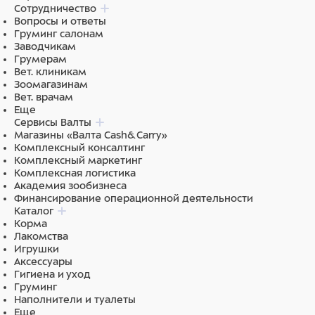
Сотрудничество
Вопросы и ответы
Груминг салонам
Заводчикам
Грумерам
Вет. клиникам
Зоомагазинам
Вет. врачам
Еще
Сервисы Валты
Магазины «Валта Cash&Carry»
Комплексный консалтинг
Комплексный маркетинг
Комплексная логистика
Академия зообизнеса
Финансирование операционной деятельности
Каталог
Корма
Лакомства
Игрушки
Аксессуары
Гигиена и уход
Груминг
Наполнители и туалеты
Еще