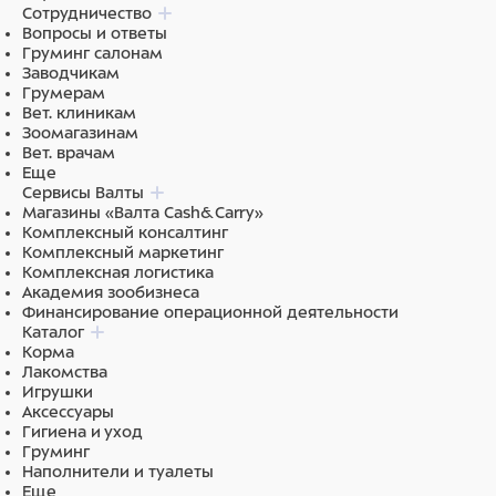
Сотрудничество
Вопросы и ответы
Груминг салонам
Заводчикам
Грумерам
Вет. клиникам
Зоомагазинам
Вет. врачам
Еще
Сервисы Валты
Магазины «Валта Cash&Carry»
Комплексный консалтинг
Комплексный маркетинг
Комплексная логистика
Академия зообизнеса
Финансирование операционной деятельности
Каталог
Корма
Лакомства
Игрушки
Аксессуары
Гигиена и уход
Груминг
Наполнители и туалеты
Еще