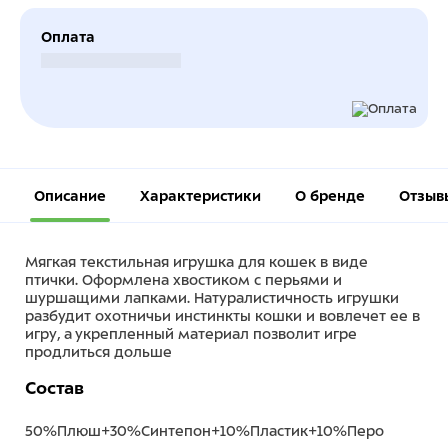
Оплата
Безналичный расчет
Описание
Характеристики
О бренде
Отзыв
Мягкая текстильная игрушка для кошек в виде
птички. Оформлена хвостиком с перьями и
шуршащими лапками. Натуралистичность игрушки
разбудит охотничьи инстинкты кошки и вовлечет ее в
игру, а укрепленный материал позволит игре
продлиться дольше
Состав
50%Плюш+30%Синтепон+10%Пластик+10%Перо