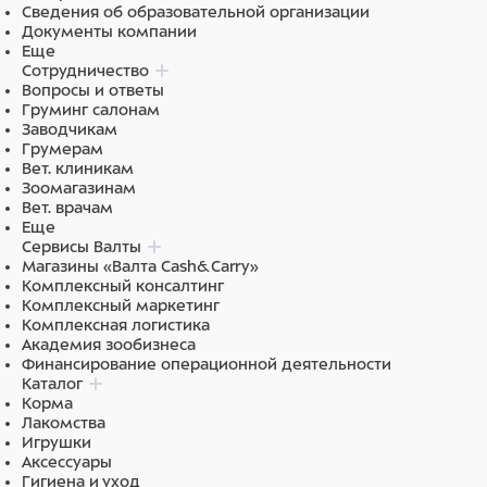
Сведения об образовательной организации
Документы компании
Еще
Сотрудничество
Вопросы и ответы
Груминг салонам
Заводчикам
Грумерам
Вет. клиникам
Зоомагазинам
Вет. врачам
Еще
Сервисы Валты
Магазины «Валта Cash&Carry»
Комплексный консалтинг
Комплексный маркетинг
Комплексная логистика
Академия зообизнеса
Финансирование операционной деятельности
Каталог
Корма
Лакомства
Игрушки
Аксессуары
Гигиена и уход