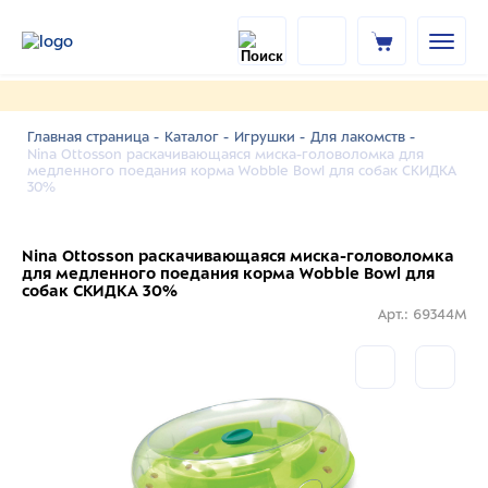
Главная страница -
Каталог -
Игрушки -
Для лакомств -
Nina Ottosson раскачивающаяся миска-головоломка для
медленного поедания корма Wobble Bowl для собак СКИДКА
30%
Nina Ottosson раскачивающаяся миска-головоломка
для медленного поедания корма Wobble Bowl для
собак СКИДКА 30%
Арт.: 69344M