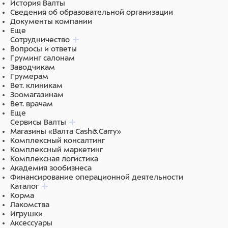
История Валты
головоломкой собака концентрирует внимание на
Сведения об образовательной организации
одном объекте и перестает реагировать на внешние
Документы компании
раздражители. А еще во время игр или кормления из
Еще
миски Wobble Bowl собака учиться усидчивости, так
Сотрудничество
как заветное угощение достанется четвероногому
Вопросы и ответы
другу только в том случае, если он будет
Груминг салонам
целенаправленно наклонять миску в нужную сторону.
Заводчикам
Грумерам
Объем раскачивающейся миски-головоломки: 120-
Вет. клиникам
150 граммов сухого продукта в зависимости от
Зоомагазинам
формы лакомства или гранулы корма.
Вет. врачам
Еще
Сервисы Валты
Магазины «Валта Cash&Carry»
Комплексный консалтинг
Комплексный маркетинг
Комплексная логистика
Академия зообизнеса
Финансирование операционной деятельности
Каталог
Корма
Лакомства
Игрушки
Аксессуары